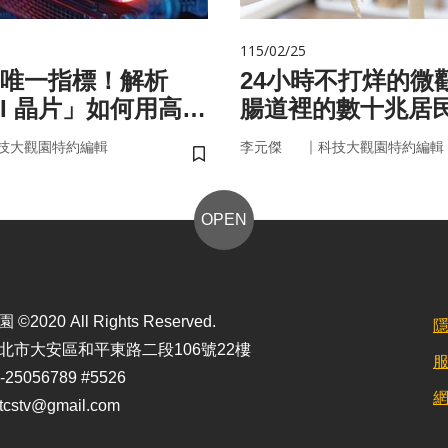
115/02/25
唯一指標！解析
24小時不打烊的微
AI 晶片」如何用高效
腸道裡的數十兆居
來
悄掌管你的大腦與
｜
技大觀園特約編輯
李元傑
科技大觀園特約編輯
儲存書籤
OPEN
2020 All Rights Reserved.
北市大安區和平東路二段106號22樓
25056789 #5526
stv@gmail.com