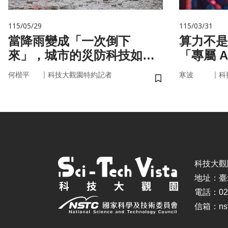
115/05/29
115/03/31
當降雨變成「一次倒下
算力不是
來」，城市的災防科技如何
「專屬 
即時應變？
率驅動未
｜
｜
何楷平
科技大觀園特約記者
寒波
科
儲存書籤
科技大觀園 ©
地址：臺
電話：02-
信箱：nstc