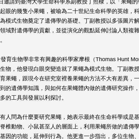
1日邀請到臺灣大學生命科學系副教授丁照棣，以「果蠅的
起眼的幾隻小果蠅，被喻為二十世紀生命科學的英雄，
為模式生物奠定了遺傳學的基礎。丁副教授以多張圖片
領域對遺傳學的貢獻，並從演化的觀點延伸討論人類複
。
發育生物學非常有興趣的科學家摩根（Thomas Hunt Mo
生物，他發現白眼突變造就了果蠅為模式生物。丁副教
育果蠅，跟現今在研究室裡養果蠅的方法不大有差異，
到的遺傳學知識，與如何在果蠅體內做的遺傳研究操作
多的工具與發展以利探討。
有人問為什麼要研究果蠅，她表示最終在生命科學或是
脊椎動物、小鼠甚至人的層面上，利用果蠅所做的遺傳
基因的功能，延伸到行為。他更進一步指出，多位生物