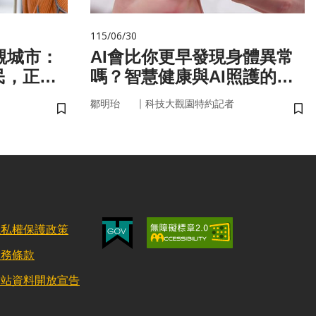
115/06/30
觀城市：
AI會比你更早發現身體異常
民，正悄
嗎？智慧健康與AI照護的未
健康
來
｜
鄒明珆
科技大觀園特約記者
儲存書籤
儲
隱私權保護政策
服務條款
網站資料開放宣告