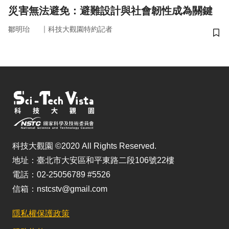
災害無法避免：避難設計與社會韌性成為關鍵
｜
鄒明珆
科技大觀園特約記者
儲
科技大觀園 ©2020 All Rights Reserved.
地址：臺北市大安區和平東路二段106號22樓
電話：02-25056789 #5526
信箱：nstcstv@gmail.com
隱私權保護政策