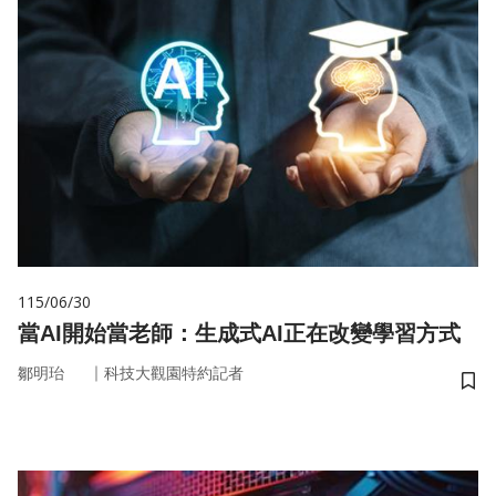
115/06/30
當AI開始當老師：生成式AI正在改變學習方式
｜
鄒明珆
科技大觀園特約記者
儲