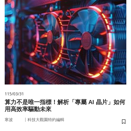
115/03/31
算力不是唯一指標！解析「專屬 AI 晶片」如何
用高效率驅動未來
｜
寒波
科技大觀園特約編輯
儲