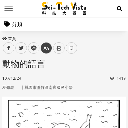
Menu
展
分類
首頁
facebook
twitter
line
中
動物的語言
瀏覽
107/12/24
1419
｜
巫佩璇
桃園市蘆竹區南崁國民小學