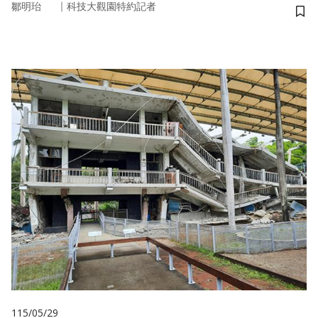
｜
鄒明珆
科技大觀園特約記者
儲
115/05/29