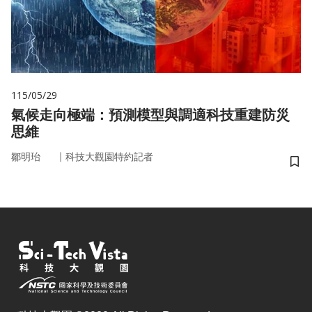
115/05/29
氣候走向極端：預測模型與調適科技重建防災
思維
｜
鄒明珆
科技大觀園特約記者
儲