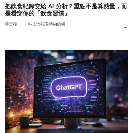
把飲食紀錄交給 AI 分析？重點不是算熱量，而
是看穿你的「飲食習慣」
｜
黃宜稜
科技大觀園特約編輯
儲