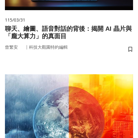
115/03/31
聊天、繪圖、語音對話的背後：揭開 AI 晶片與
「龐大算力」的真面目
｜
曾繁安
科技大觀園特約編輯
儲