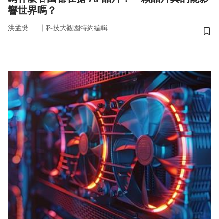
響世界嗎？
｜
洪孟樊
科技大觀園特約編輯
儲