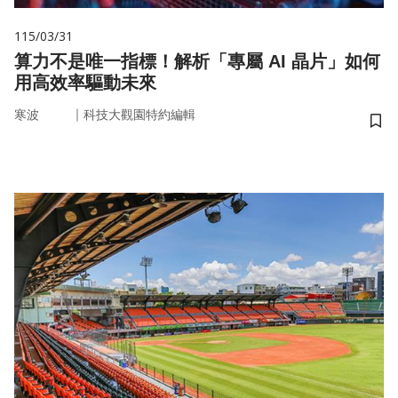
115/03/31
算力不是唯一指標！解析「專屬 AI 晶片」如何
用高效率驅動未來
｜
寒波
科技大觀園特約編輯
儲