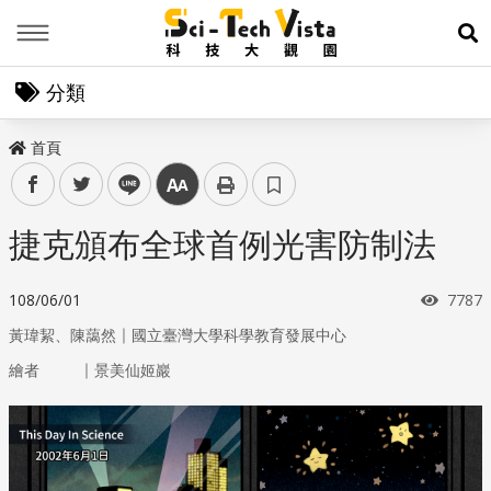
Menu
展
分類
首頁
facebook
twitter
line
中
捷克頒布全球首例光害防制法
瀏覽
108/06/01
7787
｜
黃瑋絜、陳藹然
國立臺灣大學科學教育發展中心
｜
繪者
景美仙姬巖