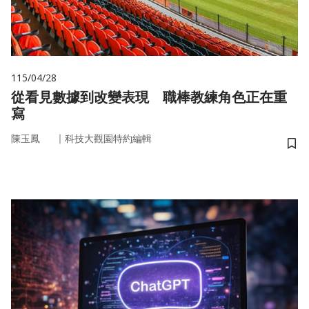
115/04/28
從看見數據到改變表現 職棒教練角色正在重
寫
｜
陳玉鳳
科技大觀園特約編輯
儲