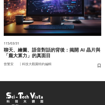
115/03/31
聊天、繪圖、語音對話的背後：揭開 AI 晶片與
「龐大算力」的真面目
｜
曾繁安
科技大觀園特約編輯
儲