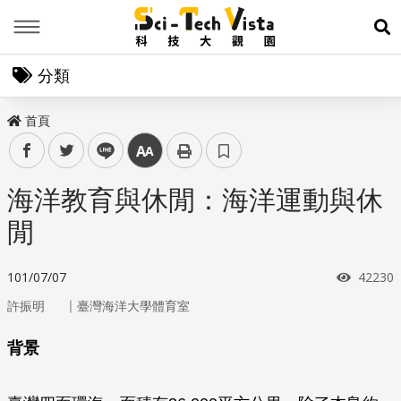
Menu
展
分類
首頁
facebook
twitter
line
中
海洋教育與休閒：海洋運動與休
閒
瀏覽次
101/07/07
42230
｜
許振明
臺灣海洋大學體育室
背景