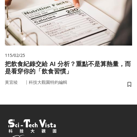
115/02/25
把飲食紀錄交給 AI 分析？重點不是算熱量，而
是看穿你的「飲食習慣」
｜
黃宜稜
科技大觀園特約編輯
儲