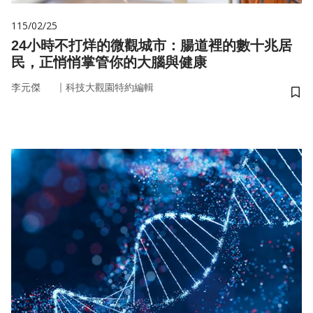
115/02/25
24小時不打烊的微觀城市：腸道裡的數十兆居
民，正悄悄掌管你的大腦與健康
｜
李元傑
科技大觀園特約編輯
儲