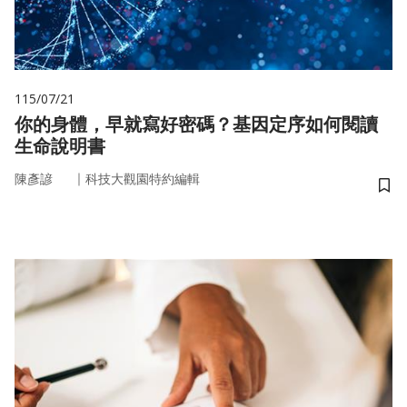
115/07/21
你的身體，早就寫好密碼？基因定序如何閱讀
生命說明書
｜
陳彥諺
科技大觀園特約編輯
儲