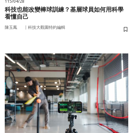
115/04/28
科技也能改變棒球訓練？基層球員如何用科學
看懂自己
｜
陳玉鳳
科技大觀園特約編輯
儲