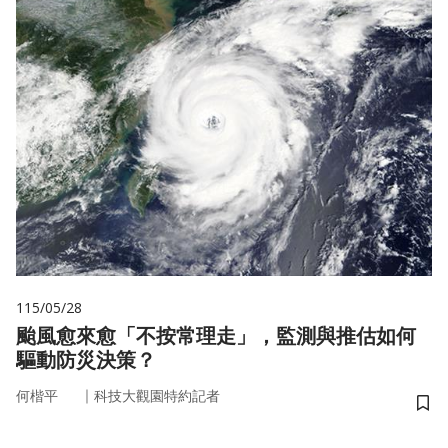
115/05/28
颱風愈來愈「不按常理走」，監測與推估如何
驅動防災決策？
｜
何楷平
科技大觀園特約記者
儲