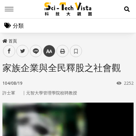
Menu
展
分類
首頁
facebook
twitter
line
中
家族企業與全民釋股之社會觀
瀏覽
104/08/19
2252
｜
許士軍
元智大學管理學院校聘教授