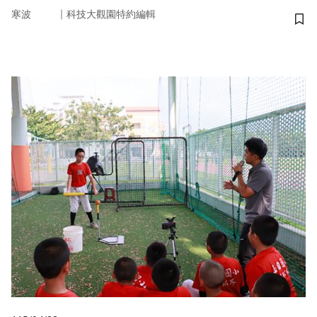
｜
寒波
科技大觀園特約編輯
儲