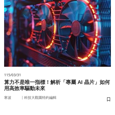
115/03/31
算力不是唯一指標！解析「專屬 AI 晶片」如何
用高效率驅動未來
｜
寒波
科技大觀園特約編輯
儲