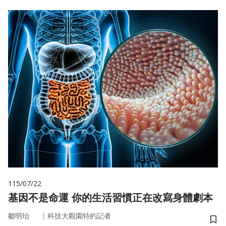
115/07/22
基因不是命運 你的生活習慣正在改寫身體劇本
｜
鄒明珆
科技大觀園特約記者
儲