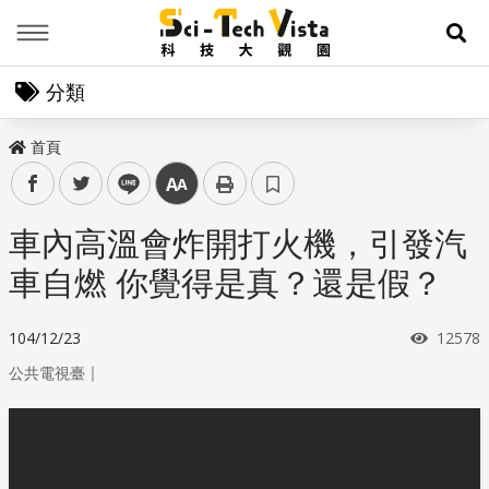
Menu
展
分類
首頁
facebook
twitter
line
中
車內高溫會炸開打火機，引發汽
車自燃 你覺得是真？還是假？
瀏覽次
104/12/23
12578
｜
公共電視臺