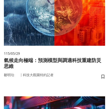
115/05/29
氣候走向極端：預測模型與調適科技重建防災
思維
｜
鄒明珆
科技大觀園特約記者
儲