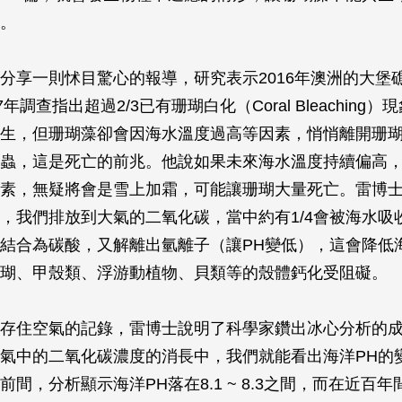
。
分享一則怵目驚心的報導，研究表示2016年澳洲的大堡
7年調查指出超過2/3已有珊瑚白化（Coral Bleaching
生，但珊瑚藻卻會因海水溫度過高等因素，悄悄離開珊
蟲，這是死亡的前兆。他說如果未來海水溫度持續偏高
素，無疑將會是雪上加霜，可能讓珊瑚大量死亡。雷博
，我們排放到大氣的二氧化碳，當中約有1/4會被海水吸
結合為碳酸，又解離出氫離子（讓PH變低），這會降低
瑚、甲殼類、浮游動植物、貝類等的殼體鈣化受阻礙。
存住空氣的記錄，雷博士說明了科學家鑽出冰心分析的
氣中的二氧化碳濃度的消長中，我們就能看出海洋PH的變
間，分析顯示海洋PH落在8.1 ~ 8.3之間，而在近百年間