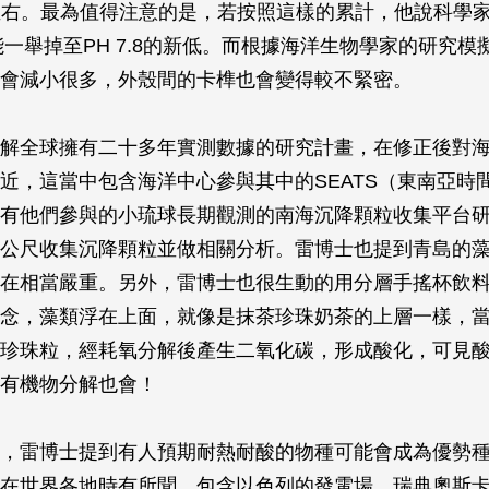
.0左右。最為值得注意的是，若按照這樣的累計，他說科學
可能一舉掉至PH 7.8的新低。而根據海洋生物學家的研究
會減小很多，外殼間的卡榫也會變得較不緊密。
解全球擁有二十多年實測數據的研究計畫，在修正後對
近，這當中包含海洋中心參與其中的SEATS（東南亞時
有他們參與的小琉球長期觀測的南海沉降顆粒收集平台
3,500公尺收集沉降顆粒並做相關分析。雷博士也提到青島的
在相當嚴重。另外，雷博士也很生動的用分層手搖杯飲
念，藻類浮在上面，就像是抹茶珍珠奶茶的上層一樣，
珍珠粒，經耗氧分解後產生二氧化碳，形成酸化，可見
有機物分解也會！
，雷博士提到有人預期耐熱耐酸的物種可能會成為優勢
在世界各地時有所聞，包含以色列的發電場、瑞典奧斯