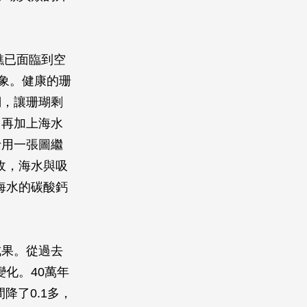
礁已面臨到空
）現象。健康的珊
瑚，讓珊瑚剩
，再加上海水
士用一張圖繼
收，海水與吸
海水的碳酸鈣
成果。從過去
化。40萬年
降了0.1多，