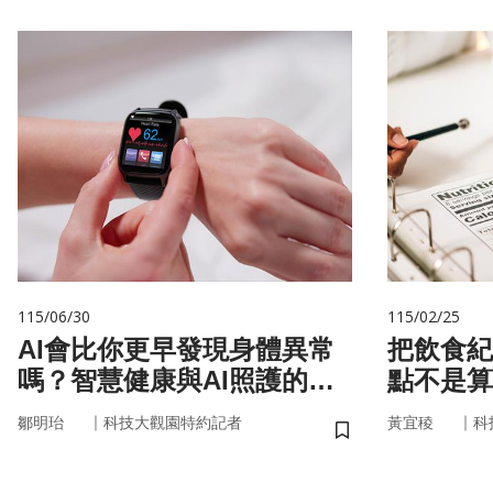
115/06/30
115/02/25
AI會比你更早發現身體異常
把飲食紀
嗎？智慧健康與AI照護的未
點不是算
來
的「飲食
｜
｜
鄒明珆
科技大觀園特約記者
黃宜稜
科
儲存書籤