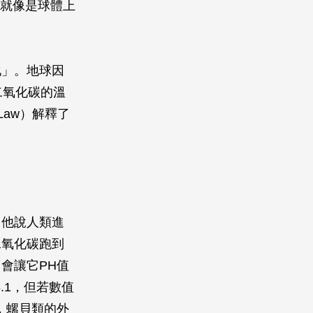
，就像是球體上
化」。地球因
二氧化碳的溫
Law）解釋了
！他說人類進
二氧化碳跑到
會讓它PH值
.1，但若數值
，螺貝類的外