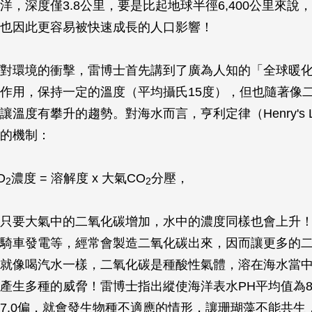
海洋，深度僅3.8公里，要是比起地球半徑6,400公里來說
也因此更容易被快速成長的人口影響！
對環境的衝擊，雷博士首先講到了廣為人知的「全球暖
作用，保持一定的溫度（平均攝氏15度），但也隨著像
讓溫度有攀升的趨勢。對海水而言，亨利定律（Henry's 
的機制：
O
濃度 = 溶解度 x 大氣CO
分壓，
2
2
只要大氣中的二氧化碳增加，水中的濃度同樣也會上升
騎車發電等，經常會製造二氧化碳出來，因而讓更多的
就像喝汽水一樣，二氧化碳是種酸性氣體，溶在海水當中
產生多種的威脅！雷博士指出縱使海洋表水PH平均值為8
7.0偏，就會發生物種不適應的情形，讓珊瑚藻不能共生