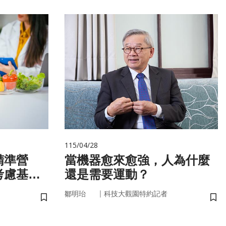
115/04/28
精準營
當機器愈來愈強，人為什麼
考慮基
還是需要運動？
微生物
｜
鄒明珆
科技大觀園特約記者
儲存書籤
儲