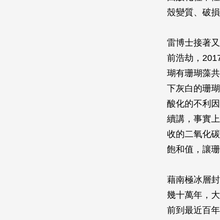
殼變質、破損
雷博士接著又
前浩劫，201
瑚有珊瑚藻共
下灰白的珊瑚
酸化的不利因
續講，事實上
收的二氧化碳
飽和值，讓珊
藉南極冰層封
幾十萬年，大
前到最近百年前