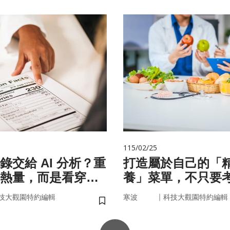
115/02/25
錄交給 AI 分析？重
打造屬於自己的「
熱量，而是看穿你
養」菜單，不只要
習慣」
因，關鍵更在腸道
｜
技大觀園特約編輯
寒波
科技大觀園特約編輯
儲存書籤