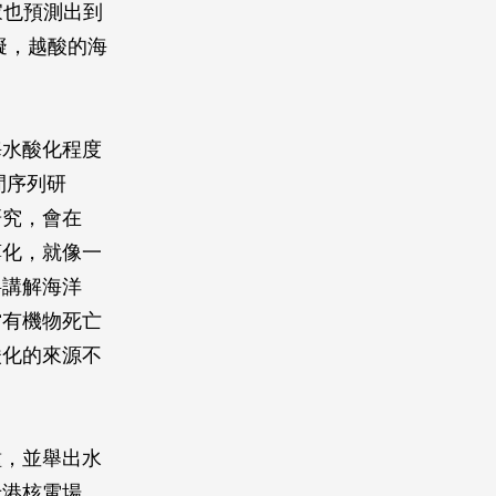
家也預測出到
模擬，越酸的海
海水酸化程度
間序列研
研究，會在
藻化，就像一
料講解海洋
當有機物死亡
酸化的來源不
種，並舉出水
卡港核電場，