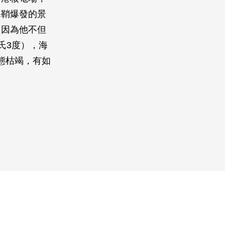
海鞘爆發的景
，因為他不但
氏3度），海
生態枯竭，有如
！