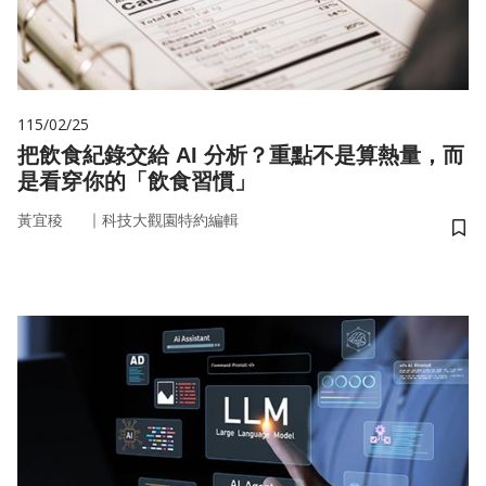
115/02/25
把飲食紀錄交給 AI 分析？重點不是算熱量，而
是看穿你的「飲食習慣」
｜
黃宜稜
科技大觀園特約編輯
儲