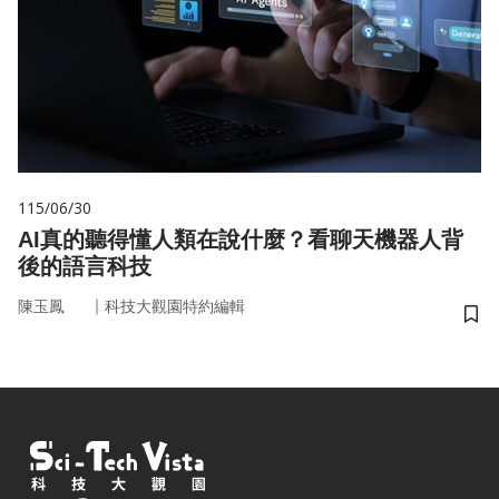
115/06/30
AI真的聽得懂人類在說什麼？看聊天機器人背
後的語言科技
｜
陳玉鳳
科技大觀園特約編輯
儲