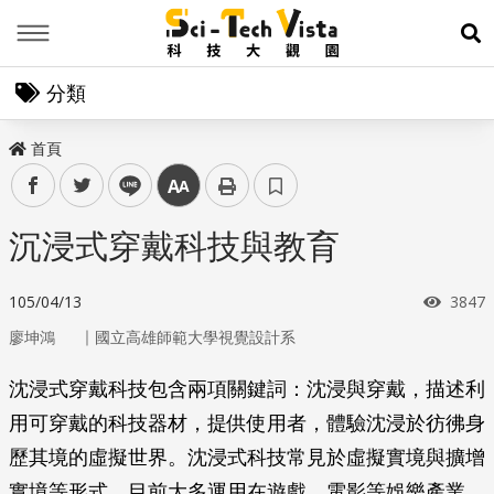
Menu
展
分類
首頁
facebook
twitter
line
中
沉浸式穿戴科技與教育
瀏覽
105/04/13
3847
｜
廖坤鴻
國立高雄師範大學視覺設計系
沈浸式穿戴科技包含兩項關鍵詞：沈浸與穿戴，描述利
用可穿戴的科技器材，提供使用者，體驗沈浸於彷彿身
歷其境的虛擬世界。沈浸式科技常見於虛擬實境與擴增
實境等形式，目前大多運用在遊戲、電影等娛樂產業。