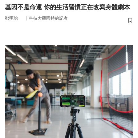
基因不是命運 你的生活習慣正在改寫身體劇本
｜
鄒明珆
科技大觀園特約記者
儲