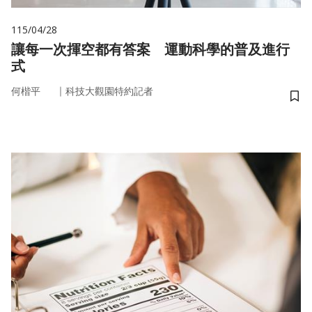
115/04/28
讓每一次揮空都有答案 運動科學的普及進行
式
｜
何楷平
科技大觀園特約記者
儲