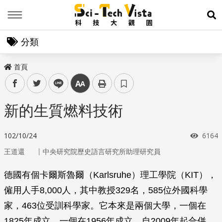
Menu
展
分類
首頁
facebook
twitter
line
中
新的生質燃料技術
瀏覽
102/10/24
6164
｜
王道還
中央研究院歷史語言研究所助理研究員
德國有個卡爾斯魯爾（Karlsruhe）理工學院（KIT），
僱用人手8,000人，其中教授329名，585位外國科學
家，463位受訓科學家。它本來是兩個大學，一個在
1825年成立，一個在1956年成立，自2009年起合併，