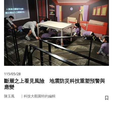
115/05/28
斷層之上看見風險 地震防災科技重塑預警與
應變
｜
陳玉鳳
科技大觀園特約編輯
儲