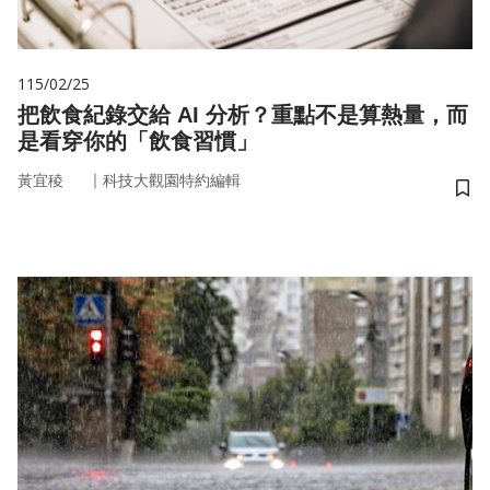
115/02/25
把飲食紀錄交給 AI 分析？重點不是算熱量，而
是看穿你的「飲食習慣」
｜
黃宜稜
科技大觀園特約編輯
儲