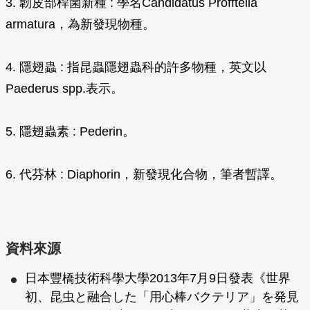
3. 韌皮部桿菌新種 : 學名
Candidatus
Profftella
armatura，為新發現物種。
4. 隱翅蟲 : 指昆蟲隱翅蟲科的許多物種，英文以
Paederus spp.
表示。
5. 隱翅蟲素 : Pederin。
6. 代芬林 : Diaphorin，新發現化合物，筆者暫譯。
資料來源
日本豐橋技術科學大學2013年7月9日發表《世界
初、昆虫と融合した「用心棒バクテリア」を発見