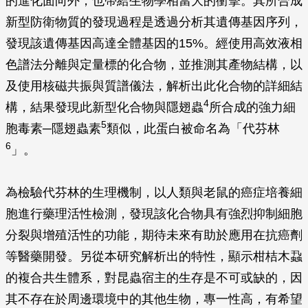
的進化面向外，也帶給生物學相當大的衝擊。其所合成
新型防衛物質的發現過程是透過分析其遺傳基因序列，
發現該遺傳基因高達全體基因的15%。經使用高效液相
色譜法分離與定量標的化合物，並推測其產物結構，以
及使用核磁共振與質譜儀法，解析出此化合物的詳細結
4
構，結果發現此新型化合物與隱翅蟲
所合成的強力細
5
胞毒素─隱翅蟲素
類似，此蛋白被命名為「代芬林
6
」。
為檢驗代芬林的生理機制，以人類與老鼠的癌症培養細
胞進行藥理活性檢測，發現該化合物具有強烈抑制細胞
分裂與增殖活性的功能，期待未來有助於應用在抗癌劑
等醫藥開發。另從本研究解析出的特性，顯示柑桔木蝨
的複合共生體系，對昆蟲宿主的生存是不可或缺的，因
其不存在於周邊環境中的其他生物，專一性高，有希望