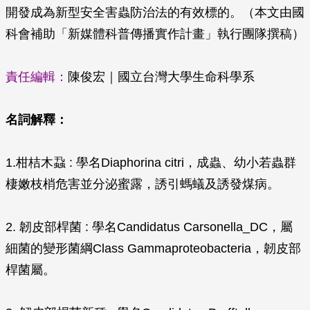
開發成為新型安全害蟲防治法的有效標的。（本文由國
科會補助「新媒體科普傳播實作計畫」執行團隊撰稿）
責任編輯：
陳俊宏｜國立台灣大學生命科學系
名詞解釋：
1.柑桔木蝨 : 學名
Diaphorina citri
，成蟲、幼小若蟲群
棲嫩枝梢危害並分泌蜜露，誘引螞蟻及誘發煤病。
2. 韌皮部桿菌 : 學名
Candidatus
Carsonella_
DC，屬
細菌的變形菌綱
Class Gammaproteobacteria
，韌皮部
桿菌屬。