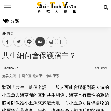
Menu
展
分類
首頁
facebook
twitter
line
中
共生細菌會保護宿主？
瀏覽
102/09/25
8951
｜
范姜文榮
國立臺灣大學生命科學系
聽到「共生」這個名詞，一般人可能會聯想到高人氣的
小丑魚與海葵間的互利共生關係，海葵具有毒性的刺絲
胞可以保護小丑魚來躲避天敵，而小丑魚則提供食物的
碎屑給海葵進食。另外，也許有些人知道我們的細胞