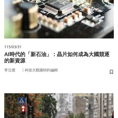
115/03/31
AI時代的「新石油」：晶片如何成為大國競逐
的新資源
｜
李元傑
科技大觀園特約編輯
儲