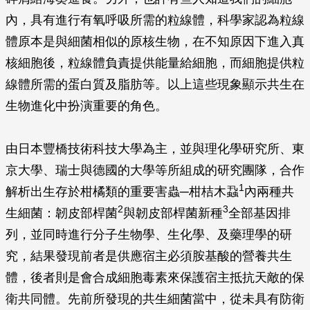
內，具有進行有氧呼吸所需的粒線體，科學家認為粒線
體原本是與細菌相似的原核生物，在不知原因下進入真
核細胞後，粒線體負責提供能量給細胞，而細胞提供粒
線體所需的蛋白質及脂肪等。以上這些現象顯示共生在
生物進化中扮演重要的角色。
由日本豐橋技術科技大學為主，並與理化學研究所、東
京大學、瑞士與德國的大學等所組成的研究團隊，合作
1
解析出生存於柑橘類的重要害蟲─柑桔木蝨
內兩種共
2
3
生細菌：韌皮部桿菌
與韌皮部桿菌新種
全部基因排
列，並同時進行分子生物學、生化學、及藥理學的研
究，結果發現前者是供應宿主必須胺基酸的營養共生
體，後者則是會合成細胞毒素來保護宿主抵抗天敵的保
衛共同體。先前所發現的共生細菌當中，從未具有防衛