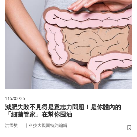
115/02/25
減肥失敗不見得是意志力問題！是你體內的
「細菌管家」在幫你囤油
｜
洪孟樊
科技大觀園特約編輯
儲