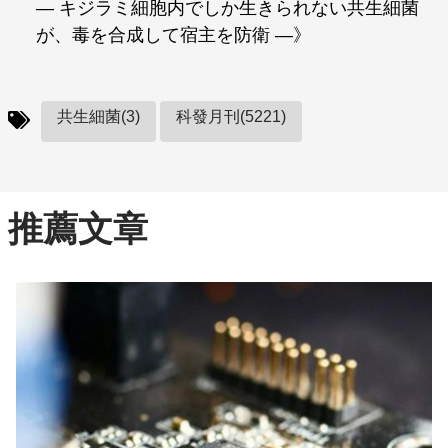
— キジラミ細胞内でしか生きられない共生細菌
が、毒を合成して宿主を防衛 —》
共生細菌(3)
科發月刊(5221)
推薦文章