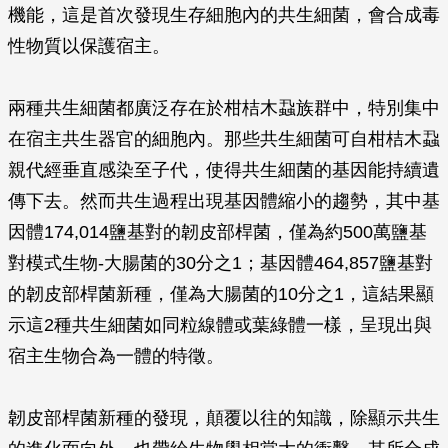
機能，這是首次發現生存細胞內的共生細菌，會合成毒
性物質以保護宿主。
兩種共生細菌都廣泛存在於柑桔木蝨族群中，特別集中
在宿主共生器官的細胞內。那些共生細菌可自柑桔木蝨
親代經垂直感染至子代，使得共生細菌的基因能持續遺
傳下去。然而共生過程出現基因體縮小的趨勢，其中基
因體174,014鹽基對的韌皮部桿菌，僅為約500萬鹽基
對模式生物-大腸菌的30分之1；基因體464,857鹽基對
的韌皮部桿菌新種，僅為大腸菌的10分之1，這結果顯
示這2種共生細菌如同粒線體或葉綠體一樣，呈現出與
宿主生物合為一體的特徵。
韌皮部桿菌新種的發現，顛覆以往的知識，除顯示共生