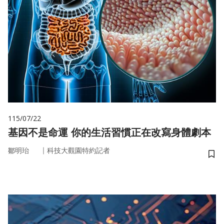
115/07/22
基因不是命運 你的生活習慣正在改寫身體劇本
｜
鄒明珆
科技大觀園特約記者
儲