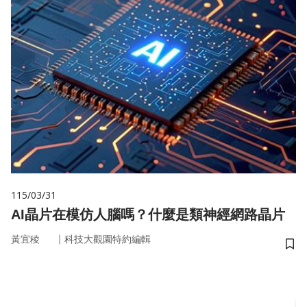
115/03/31
AI晶片在模仿人腦嗎？什麼是類神經網路晶片
｜
黃宜稜
科技大觀園特約編輯
儲