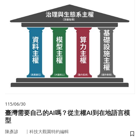
115/06/30
臺灣需要自己的AI嗎？從主權AI到在地語言模
型
｜
陳彥諺
科技大觀園特約編輯
儲