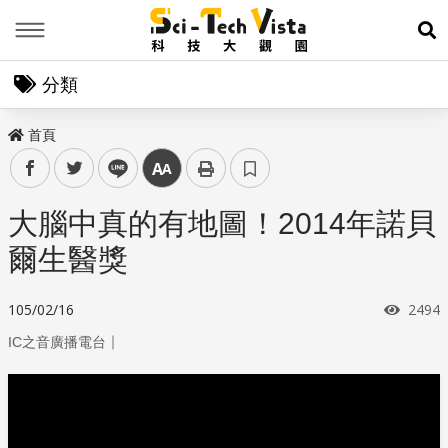
Menu
展
分類
首頁
facebook
twitter
line
中
大腦中真的有地圖！2014年諾貝
爾生醫獎
瀏覽
105/02/16
2494
｜
IC之音廣播電台