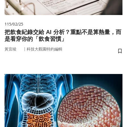
115/02/25
把飲食紀錄交給 AI 分析？重點不是算熱量，而
是看穿你的「飲食習慣」
｜
黃宜稜
科技大觀園特約編輯
儲