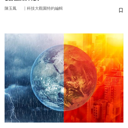
｜
陳玉鳳
科技大觀園特約編輯
儲