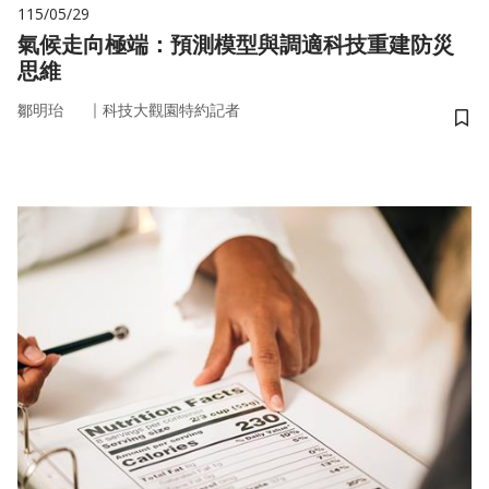
115/05/29
氣候走向極端：預測模型與調適科技重建防災
思維
｜
鄒明珆
科技大觀園特約記者
儲