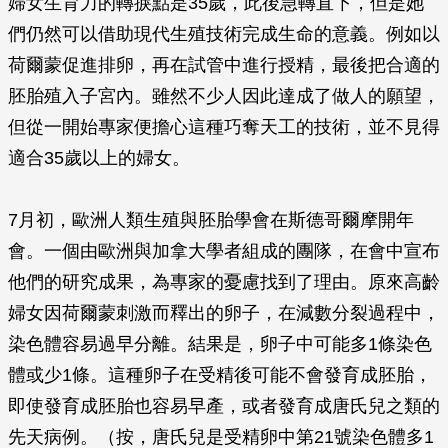
婦女生育力的轉捩點是35歲，此後急轉直下，但是她
們仍然可以借助現代生殖技術完成生命的意義。例如以
荷爾蒙促進排卵，再在試管中進行授精，最後把合適的
胚胎殖入子宮內。雖然不少人因此達成了做人的願望，
但從一開始專家便擔心這種巧奪天工的技術，並不見得
適合35歲以上的婦女。
7月初，歐洲人類生殖與胚胎學會在斯德哥爾摩開年
會。一個由歐洲與加拿大學者組成的團隊，在會中宣布
他們的研究成果，為專家的憂慮找到了理由。原來高齡
婦女因荷爾蒙刺激而釋出的卵子，在減數分裂過程中，
染色體容易過早分離。結果是，卵子中可能多1條染色
體或少1條。這種卵子在受精後可能不會發育成胚胎，
即使發育成胚胎也容易早產，或者發育成唐氏兒之類的
先天病例。（按，唐氏兒是受精卵中第21號染色體多1