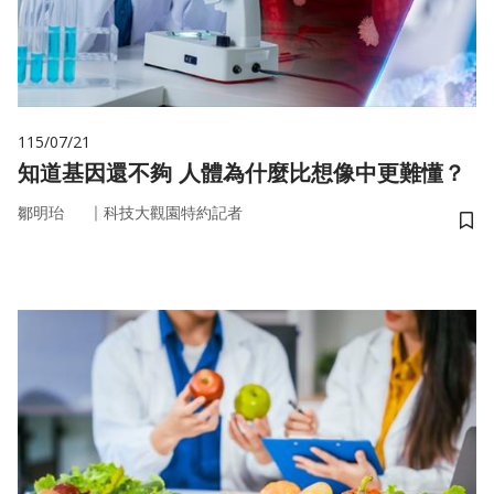
115/07/21
知道基因還不夠 人體為什麼比想像中更難懂？
｜
鄒明珆
科技大觀園特約記者
儲