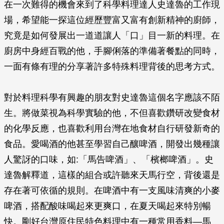
在一次難得的機會來到了科學料理達人史達魯的工作現
場，希望能一探這位經歷豐富又富有創新精神的廚師，
究竟是如何發展出一道道讓人「口」目一新的料理。在
廚房中身經百戰的他，手腳俐落的準備著餐點的同時，
一面有條有理的分享著許多特殊料理背後的思考方式。
對於料理科學有興趣的朋友對史達魯這個名字應該不陌
生。將做菜視為科學實驗的他，不但喜歡鑽研改變食材
的化學反應，也喜歡利用台灣在地食材自行研發新奇的
食品。愛喝酒的他甚至學習自己釀啤酒，開發出幾種讓
人驚訝的口味，如:「馬告啤酒」、「檳榔啤酒」。史
達魯解釋道，這樣的組合或許聽來天馬行空，背後還是
存在著可依循的規則。在啤酒中有一支風味清爽的小麥
啤酒，搭配酸味喝起來更爽口，在夏天喝起來特別暢
快。剛好台灣原住民特色料理中有一種常用香料—馬