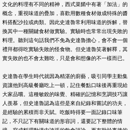
文化的料理有不同的精神，西式菜餚中有著「加法」的
概念，重視味道的疊加，喜歡用數種食材做成特殊的醬
料搭配沙拉或肉類。因此史達魯常利用味道的拆解，替
換其中一種關鍵食材做實驗。實驗時也常常出現失敗的
料理。聽到這句話我們不免為史達魯擔心，會不會一個
禮拜都得吃實驗失敗的怪食物。但史達魯笑著解釋，其
實失敗的也不會太難吃，只是會和想像的不一樣而已。
史達魯在學生時代就因為精湛的廚藝，吸引同學主動集
資讓他到高級餐廳吃上一頓，記住餐點口味後再重現給
大家品嚐。這種敏銳的味覺、精確的記憶和烹調技巧讓
人羨慕，但史達魯認為這些是來自紀錄和嘗試的功夫，
是經驗的累積而非天賦。吃飯時得要一面記錄口味筆
記，不只記下有關味道的形容詞，還要記下整體的情