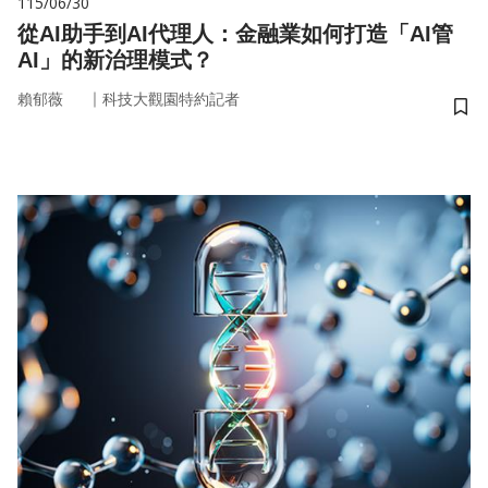
115/06/30
從AI助手到AI代理人：金融業如何打造「AI管
AI」的新治理模式？
｜
賴郁薇
科技大觀園特約記者
儲