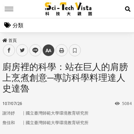
Menu
展
分類
首頁
facebook
twitter
line
中
廚房裡的科學：站在巨人的肩膀
上烹煮創意─專訪科學料理達人
史達魯
瀏覽
107/07/26
5084
｜
謝沛妤
國立臺灣師範大學環境教育研究所
｜
詹佳和
國立臺灣師範大學環境教育研究所