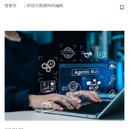
｜
曾繁安
科技大觀園特約編輯
儲