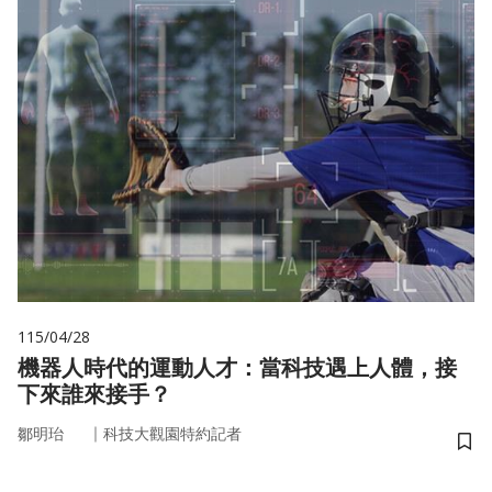
115/04/28
機器人時代的運動人才：當科技遇上人體，接
下來誰來接手？
｜
鄒明珆
科技大觀園特約記者
儲