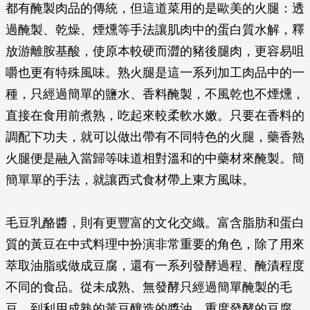
都有醃製肉品的傳統，但這道菜用的是歐美的火腿：透
過醃製、乾燥、煙燻等手法讓肌肉中的蛋白質水解，釋
放游離胺基酸，使原本較硬而澀的豬後腿肉，更容易咀
嚼也更有特殊風味。熟火腿是這一系列加工肉品中的一
種，只經過簡單的鹽水、香料醃製，不風乾也不煙燻，
直接在食用前煮熟，吃起來較柔軟水嫩。只要在香料的
調配下功夫，就可以做出帶有不同特色的火腿，藥香熟
火腿便是融入當歸等味道相對溫和的中藥材來醃製。簡
簡單單的手法，就讓西式食材帶上東方風味。
毛豆乳酪醬，則有更豐富的文化交織。富含脂肪和蛋白
質的黃豆在中式料理中扮演非常重要的角色，除了用來
萃取油脂或做成豆腐，還有一系列發酵過程、醃漬程度
不同的食品。從未成熟、無發酵只經過簡單醃製的毛
豆，到利用成熟的黃豆釀造的醬油、重度發酵的豆腐