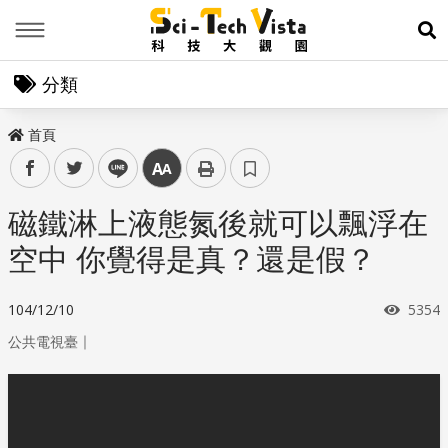
Menu
展
分類
首頁
facebook
twitter
line
中
磁鐵淋上液態氮後就可以飄浮在
空中 你覺得是真？還是假？
瀏覽
104/12/10
5354
｜
公共電視臺