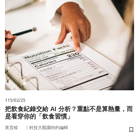
115/02/25
把飲食紀錄交給 AI 分析？重點不是算熱量，而
是看穿你的「飲食習慣」
｜
黃宜稜
科技大觀園特約編輯
儲