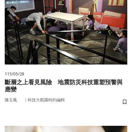
115/05/28
斷層之上看見風險 地震防災科技重塑預警與
應變
｜
陳玉鳳
科技大觀園特約編輯
儲