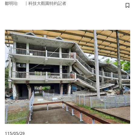
｜
鄒明珆
科技大觀園特約記者
儲
115/05/29