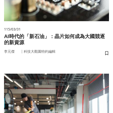
115/03/31
AI時代的「新石油」：晶片如何成為大國競逐
的新資源
｜
李元傑
科技大觀園特約編輯
儲