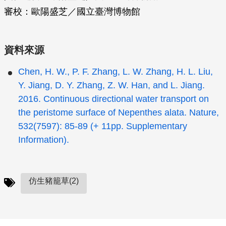
審校：歐陽盛芝／國立臺灣博物館
資料來源
Chen, H. W., P. F. Zhang, L. W. Zhang, H. L. Liu,
Y. Jiang, D. Y. Zhang, Z. W. Han, and L. Jiang.
2016. Continuous directional water transport on
the peristome surface of Nepenthes alata. Nature,
532(7597): 85-89 (+ 11pp. Supplementary
Information).
仿生豬籠草(2)