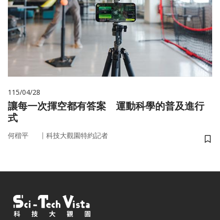
115/04/28
讓每一次揮空都有答案 運動科學的普及進行
式
｜
何楷平
科技大觀園特約記者
儲