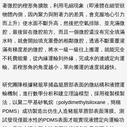
著微腔的楔形角擴散，利用毛細現象（即液體在細管狀
物體內側，因內聚力與附著力的差異，會克服地心引力
而上升）使水面不斷升高，然後把空氣排除、並充滿微
腔，最後留在微腔前方。而且一個微腔還沒有完全填滿
水時，就會開始填充重疊的相鄰微腔，透過不斷重覆灌
滿有梯度差的微腔，將水一級一級往上搬運，就能完全
不耗費能量，從內緣運輸到外緣，完成水的連續定向運
輸。若楔形角的角度越小，單向搬運的速度就越快。
研究團隊根據豬籠草捕蟲籠唇部表面的微結構和液體運
輸機制，進行數學分析和建立理論模型，採用複製模製
法，以聚二甲基矽氧烷（polydimethylsiloxane，簡稱
PDMS）成功製造出仿生人造豬籠草唇部表面薄膜。測
試發現僅親水性的PDMS表面才能實現液體定向運輸功