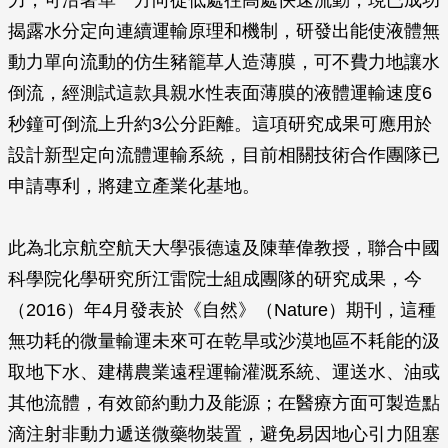
力，可沿著單一方向從低處往高處快速流動，現已成功
揭露水分定向連續運輸原理和機制，研發出能使液體無
動力單向流動的仿生豬籠草人造薄膜，可不費力地讓水
倒流，經測試這款具親水性表面薄膜的液體運輸速度6
秒鐘可倒流上升約3公分距離。這項研究成果可應用於
設計新型定向流體運輸系統，目前相關技術合作團隊已
申請專利，將建立產業化基地。
此為北京航空航天大學張德遠及陳華偉教授，聯合中國
科學院化學研究所江雷院士組成團隊的研究成果，今
（2016）年4月發表於《自然》（Nature）期刊，這種
無功耗的微量輸運未來可在乾旱或沙漠地區不耗能的汲
取地下水、建構農業遠程運輸灌溉系統、運送水、油或
其他流體，有效節約動力及能源；在醫療方面可製造點
滴注射非動力遞送微藥物裝置，避免易因地心引力阻塞