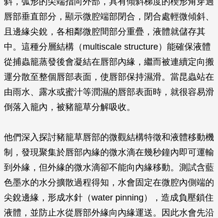
斜，弧形的尖端指向外部，具有傾斜梯度的楔形角穿過
唇部垂直部分，顯示微腔端部閉合，閉合處輕微傾斜、
且邊緣尖銳，各相鄰微腔間部分重疊，液體就儲存其
中。這種分層結構（multiscale structure）能確保液體
從捕蟲籠蒸發後會凝結在唇部內緣，繼而被連續定向搬
運分散至整個唇部表面，使唇部保持濕滑。當昆蟲站在
由雨水、露水或蜜汁等潤濕的唇部表面時，就很容易滑
倒落入籠內，被豬籠草分解吸收。
他們深入探討豬籠草唇部的微觀結構特徵和液體移動機
制，發現聚集於唇部內緣的微水滴在幾秒鐘內即可運輸
到外緣，但外緣的微水滴卻不能向內緣移動。測試含藍
色墨水的水分擴散過程得知，水會固定在微腔內側端的
尖銳邊緣，形成水針（water pinning），造成負壓鎖住
液體，並防止水從唇部外緣向內緣運送。因此水會先沿