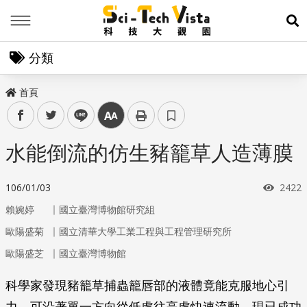
Menu
展
分類
首頁
facebook
twitter
line
中
水能倒流的仿生豬籠草人造薄膜
瀏覽
106/01/03
2422
｜
賴婉婷
國立臺灣博物館研究組
｜
歐陽盛菊
國立清華大學工業工程與工程管理研究所
｜
歐陽盛芝
國立臺灣博物館
科學家發現豬籠草捕蟲籠唇部的液體竟能克服地心引