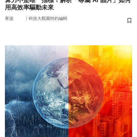
算力不是唯一指標！解析「專屬 AI 晶片」如何
用高效率驅動未來
｜
寒波
科技大觀園特約編輯
儲