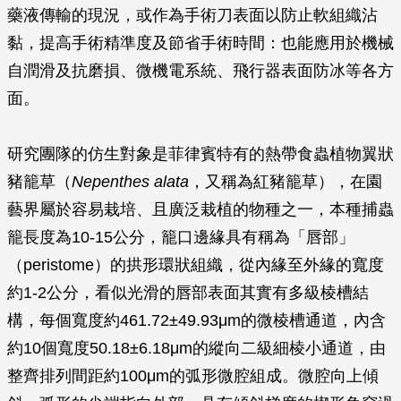
藥液傳輸的現況，或作為手術刀表面以防止軟組織沾
黏，提高手術精準度及節省手術時間：也能應用於機械
自潤滑及抗磨損、微機電系統、飛行器表面防冰等各方
面。
研究團隊的仿生對象是菲律賓特有的熱帶食蟲植物翼狀
豬籠草（
Nepenthes alata
，又稱為紅豬籠草），在園
藝界屬於容易栽培、且廣泛栽植的物種之一，本種捕蟲
籠長度為10-15公分，籠口邊緣具有稱為「唇部」
（peristome）的拱形環狀組織，從內緣至外緣的寬度
約1-2公分，看似光滑的唇部表面其實有多級棱槽結
構，每個寬度約461.72±49.93μm的微棱槽通道，內含
約10個寬度50.18±6.18μm的縱向二級細棱小通道，由
整齊排列間距約100μm的弧形微腔組成。微腔向上傾