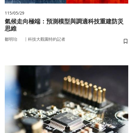
115/05/29
氣候走向極端：預測模型與調適科技重建防災
思維
｜
鄒明珆
科技大觀園特約記者
儲