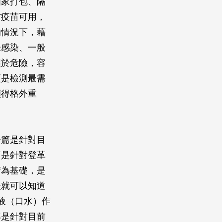
個家打包、隔
防疫苗可用，
的情況下，藉
未感染、一般
趨於危險，容
更是檢測最需
顯得格外重
一篇是針對目
篇是針對登革
術為基礎，是
後就可以知道
液（口水）作
導是針對目前