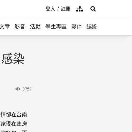
網站導覽
登入
註冊
展開搜尋
文章
影音
活動
學生專區
夥伴
認證
！感染
瀏覽次數
3751
疫情卻在台南
店家現在連房