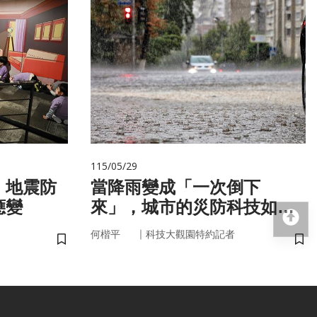
115/05/29
 地震防
當降雨變成「一次倒下
應變
來」，城市的災防科技如何
回
即時應變？
｜
何楷平
科技大觀園特約記者
儲存書籤
儲