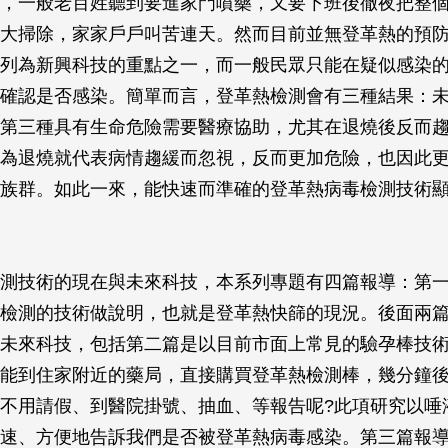
，一般老百姓聽到要進家門噴藥，又要下班後徹夜把整
大掃除，家家戶戶叫苦連天。然而目前並無登革熱的預
列為新興科技的重點之一，而一般民眾只能在疑似感染
確認是否感染。簡單而言，登革熱檢測會有三種結果：
第三種具有生命危險需要醫療協助，尤其在退燒後反而
為退燒就代表病情趨緩而忽視，反而更加危險，也因此
族群。如此一來，能快速而準確的登革熱病毒檢測技術
測技術的現在與未來科技，本系列專題有四篇報導：第
檢測的技術做說明，也就是登革熱快篩的現況。後面兩
未來科技，包括第二篇是以目前市面上常見的驗孕棒技
能到住家附近的藥局，直接購買登革熱檢測棒，幾分鐘
不用請假、到醫院掛號、抽血、等報告呢?此項研究以唾
速、方便地告訴我們是否被登革熱病毒感染。第三篇報