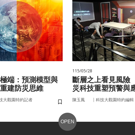
115/05/28
極端：預測模型與
斷層之上看見風險
重建防災思維
災科技重塑預警與
｜
技大觀園特約記者
陳玉鳳
科技大觀園特約編輯
儲存書籤
OPEN