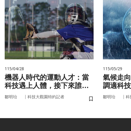
115/04/28
115/05/29
機器人時代的運動人才：當
氣候走向
科技遇上人體，接下來誰來
調適科技
接手？
｜
｜
鄒明珆
科技大觀園特約記者
鄒明珆
科
儲存書籤