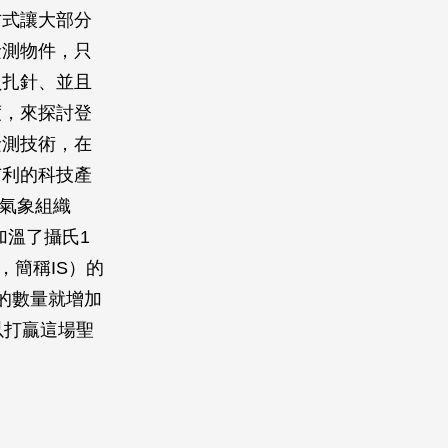
方式讓大部分
檢測物件，只
員扎針、並且
度，來探討登
檢測技術，在
有利的科技產
界氣象組織
地球加溫了攝氏1
e，簡稱IS）的
的數量就增加
以打贏這場聖