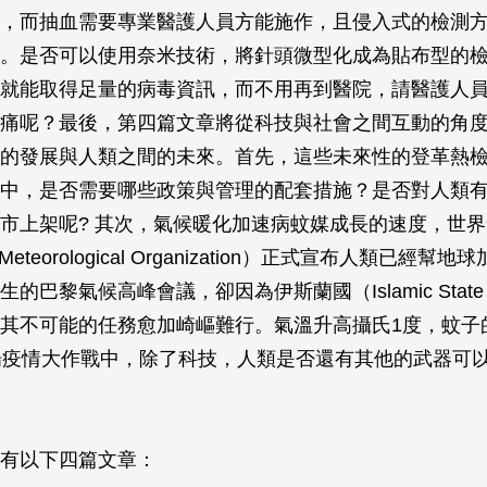
，而抽血需要專業醫護人員方能施作，且侵入式的檢測
。是否可以使用奈米技術，將針頭微型化成為貼布型的
就能取得足量的病毒資訊，而不用再到醫院，請醫護人
痛呢？最後，第四篇文章將從科技與社會之間互動的角
的發展與人類之間的未來。首先，這些未來性的登革熱
中，是否需要哪些政策與管理的配套措施？是否對人類
市上架呢? 其次，氣候暖化加速病蚊媒成長的速度，世
d Meteorological Organization）正式宣布人類已經幫
的巴黎氣候高峰會議，卻因為伊斯蘭國（Islamic Stat
其不可能的任務愈加崎嶇難行。氣溫升高攝氏1度，蚊子
場疫情大作戰中，除了科技，人類是否還有其他的武器可
有以下四篇文章：