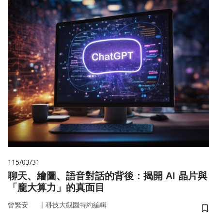
115/03/31
聊天、繪圖、語音對話的背後：揭開 AI 晶片與
「龐大算力」的真面目
｜
曾繁安
科技大觀園特約編輯
儲