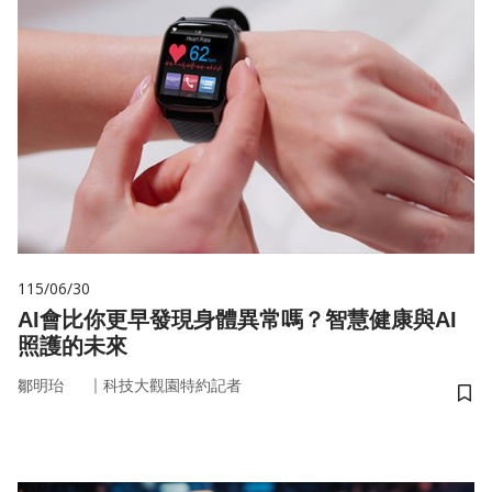
115/06/30
AI會比你更早發現身體異常嗎？智慧健康與AI
照護的未來
｜
鄒明珆
科技大觀園特約記者
儲