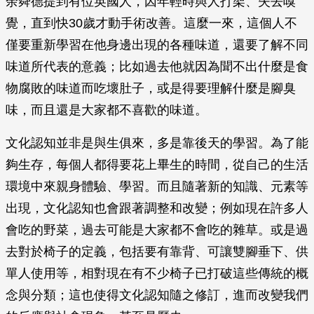
余舜德提到有位英國人，因年輕時與人打架、失去嗅
覺，直到快30歲才動手術改善。這麼一來，這個人不
僅要重新學習在他身邊出現的各種味道，還要了解不同
味道所代表的意義；比如過去他就因為聞不出什麼是食
物腐敗的味道而吃壞肚子，或是得要理解什麼是腳臭
味，而且還是大家都不喜歡的味道。
文化認知並非是與生俱來，多是靠後天的學習。為了能
夠生存，每個人都得要花上畢生的時間，從自己的生活
環境中來親身體驗、學習。而且隨著新的知識、元素等
出現，文化認知也會跟著調整和改變；例如現在許多人
會吃的野菜，過去可能是大家都不會吃的雜草。或是過
去對於椅子的定義，包括要有靠背、可讓雙腳垂下、供
單人使用等，相對現在有不少椅子已打破這些傳統的概
念與分類；這也使得文化認知隨之修訂，進而改變我們