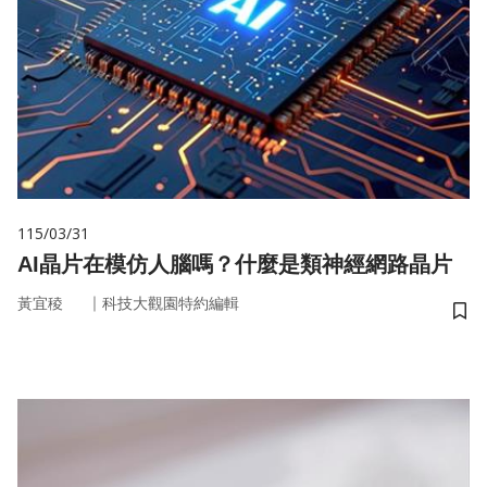
115/03/31
AI晶片在模仿人腦嗎？什麼是類神經網路晶片
｜
黃宜稜
科技大觀園特約編輯
儲