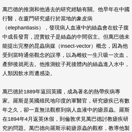
萬巴德的推測和他過去的研究經驗有關。他早年在中國
行醫，在廈門研究盛行於當地的象皮病
（elephantiasis），發現病人血液中的絲蟲會在蚊子腹
中成長發育，證實蚊子是絲蟲的中間宿主。但萬巴德未
能提出完整的昆蟲病媒（insect-vector）概念，因為他
受到當時通俗觀念的誤導，以為雌蚊一生只吸一次血，
產卵後就死去。他推測蚊子死後體內的絲蟲進入水中，
人類因飲水而遭感染。
萬巴德於1889年返回英國，成為著名的熱帶疾病專
家。羅斯是英國殖民地印度的軍醫官，研究瘧疾已有數
年之久，卻一直無法觀察到病人血液中的瘧原蟲。羅斯
在1894年4月返英休假，到倫敦求見萬巴德討教瘧疾研
究的問題。萬巴德向羅斯示範瘧原蟲的觀察，教導他製