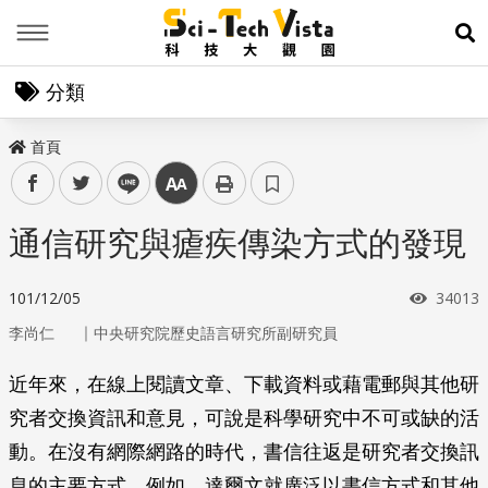
Menu
展
分類
首頁
facebook
twitter
line
中
通信研究與瘧疾傳染方式的發現
瀏覽次
101/12/05
34013
｜
李尚仁
中央研究院歷史語言研究所副研究員
近年來，在線上閱讀文章、下載資料或藉電郵與其他研
究者交換資訊和意見，可說是科學研究中不可或缺的活
動。在沒有網際網路的時代，書信往返是研究者交換訊
息的主要方式，例如，達爾文就廣泛以書信方式和其他