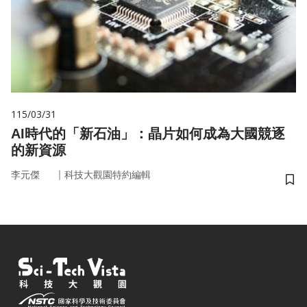
115/03/31
AI時代的「新石油」：晶片如何成為大國競逐
的新資源
｜
李元傑
科技大觀園特約編輯
儲