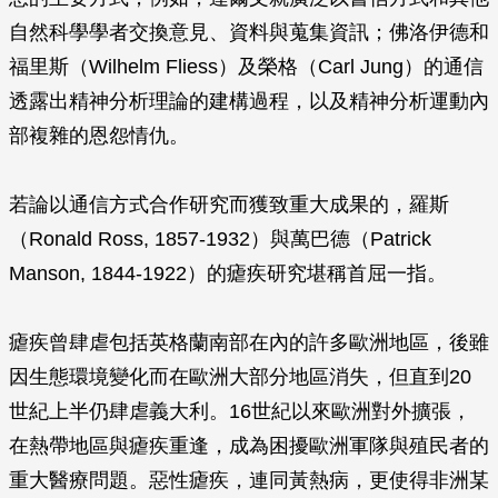
自然科學學者交換意見、資料與蒐集資訊；佛洛伊德和
福里斯（Wilhelm Fliess）及榮格（Carl Jung）的通信
透露出精神分析理論的建構過程，以及精神分析運動內
部複雜的恩怨情仇。
若論以通信方式合作研究而獲致重大成果的，羅斯
（Ronald Ross, 1857-1932）與萬巴德（Patrick
Manson, 1844-1922）的瘧疾研究堪稱首屈一指。
瘧疾曾肆虐包括英格蘭南部在內的許多歐洲地區，後雖
因生態環境變化而在歐洲大部分地區消失，但直到20
世紀上半仍肆虐義大利。16世紀以來歐洲對外擴張，
在熱帶地區與瘧疾重逢，成為困擾歐洲軍隊與殖民者的
重大醫療問題。惡性瘧疾，連同黃熱病，更使得非洲某