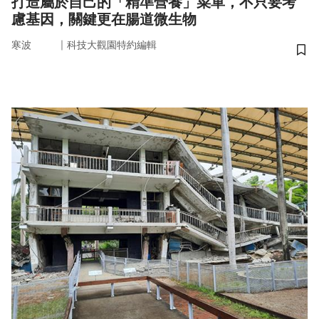
打造屬於自己的「精準營養」菜單，不只要考
慮基因，關鍵更在腸道微生物
｜
寒波
科技大觀園特約編輯
儲