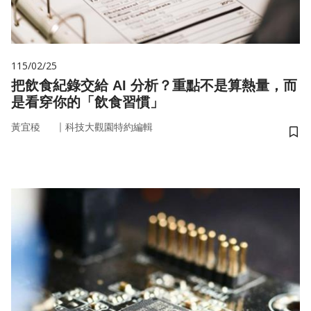
115/02/25
把飲食紀錄交給 AI 分析？重點不是算熱量，而
是看穿你的「飲食習慣」
｜
黃宜稜
科技大觀園特約編輯
儲