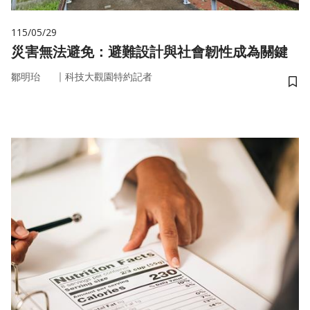
115/05/29
災害無法避免：避難設計與社會韌性成為關鍵
｜
鄒明珆
科技大觀園特約記者
儲