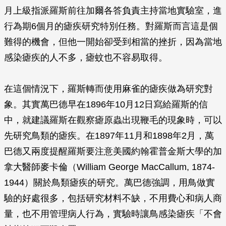
月上級指派羅斯前往加爾各答負責主持當地實驗室，進
行為期6個月的瘧疾研究特別任務。對羅斯而言這是個
難得的機會，但他一開始卻受到相當的挫折，因為當地
感染瘧疾的人不多，瘧蚊也不容易取得。
在這個情況下，羅斯轉而使用麻雀的瘧疾做為研究對
象。其實萬巴德早在1896年10月12日寫給羅斯的信
中，就建議羅斯在觀察瘧原蟲出現鞭毛的現象時，可以
先研究鳥類的瘧疾。在1897年11月和1898年2月，萬
巴德又兩度提醒羅斯要注意美國約翰霍普金斯大學的加
拿大醫師麥卡倫（William George MacCallum, 1874-
1944）關於鳥類瘧疾的研究。萬巴德強調，用鳥做實
驗的好處很多，包括研究材料不缺，不用費心和病人商
量，也不用管理病人行為，實驗時讓鳥感染瘧疾「不會