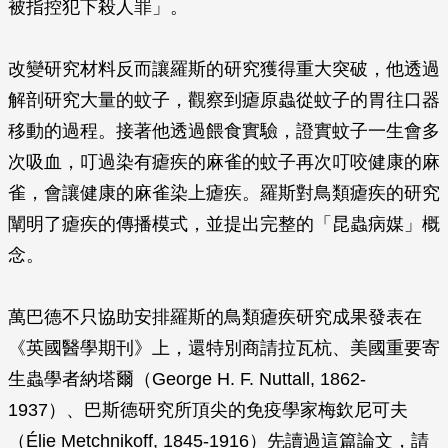
被指控犯下殺人罪」。
改變研究材料反而讓羅斯的研究獲得重大突破，他透過
解剖研究大量的蚊子，觀察到瘧原蟲從蚊子的胃往口器
移動的過程。接著他透過餵食實驗，證實蚊子一生會多
次吸血，叮過染有瘧疾的麻雀的蚊子再次叮咬健康的麻
雀，會讓健康的麻雀染上瘧疾。羅斯對鳥類瘧疾的研究
闡明了瘧疾的傳播模式，並提出完整的「昆蟲病媒」概
念。
萬巴德不只協助安排羅斯的鳥類瘧疾研究成果發表在
《英國醫學期刊》上，還特別商請拉瓦杭、美國重要寄
生蟲學者納塔爾（George H. F. Nuttall, 1862-
1937）、巴斯德研究所頂尖的免疫學家梅欽尼可夫
（Élie Metchnikoff, 1845-1916）先讀過這篇論文，請