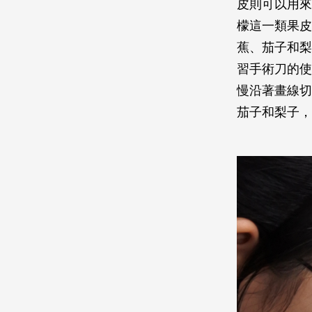
皮則可以用來
檬這一類果皮
蕉、茄子和梨
習手術刀的使
慢沿著畫線切
茄子和梨子，