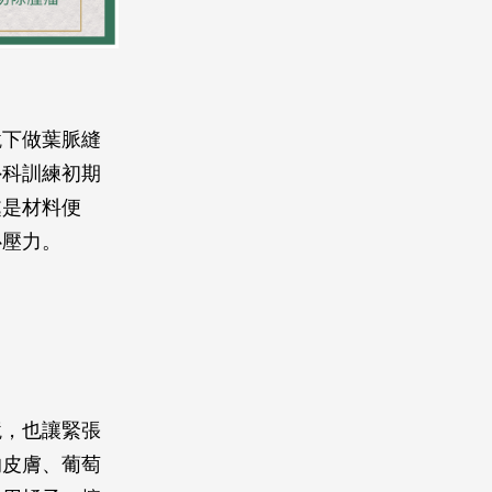
鏡下做葉脈縫
外科訓練初期
處是材料便
心壓力。
境，也讓緊張
的皮膚、葡萄