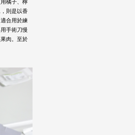
使用橘子、檸
工，則是以香
常適合用於練
再用手術刀慢
蕉果肉。至於