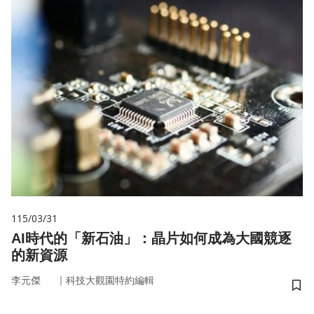
115/03/31
AI時代的「新石油」：晶片如何成為大國競逐
的新資源
｜
李元傑
科技大觀園特約編輯
儲