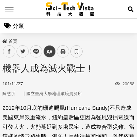
Menu
展
分類
首頁
facebook
twitter
line
中
機器人成為滅火戰士！
瀏覽次
101/11/27
20088
｜
陳慈忻
國立臺灣大學地理環境資源所
2012年10月底的珊迪颶風(Hurricane Sandy)不只造成
美國東岸嚴重淹水，紐約皇后區更因為強風毀損電線而
引發大火，火勢蔓延到多處民宅，造成複合型災難。當
這樣的情形發生時，消防人員往往焦頭爛額，雖然依舊