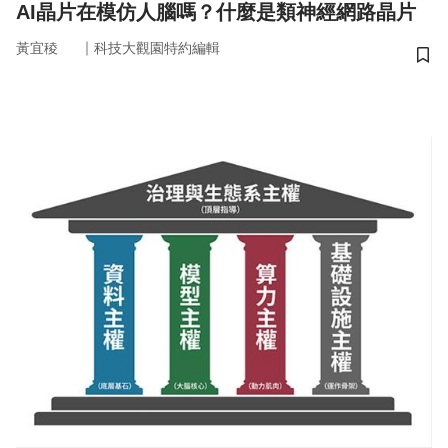
AI晶片在模仿人腦嗎？什麼是類神經網路晶片
｜
黃宜稜
科技大觀園特約編輯
儲