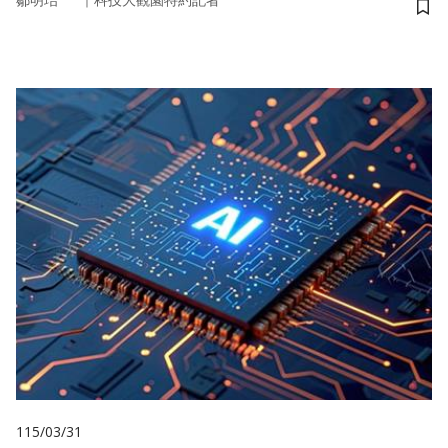
鄒明珆
科技大觀園特約記者
儲
115/03/31