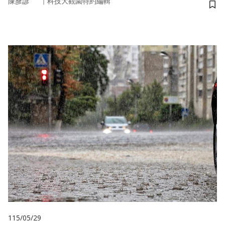
｜
陳彥諺
科技大觀園特約編輯
儲
115/05/29