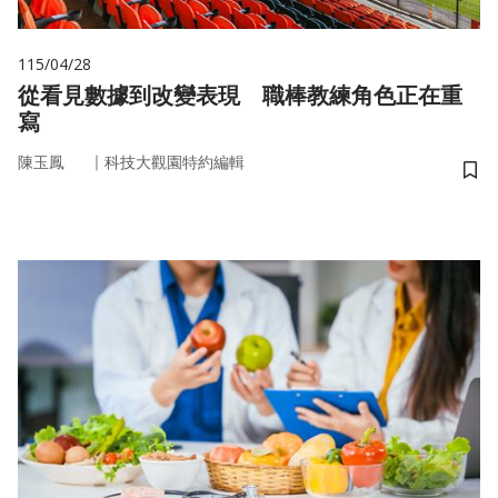
115/04/28
從看見數據到改變表現 職棒教練角色正在重
寫
｜
陳玉鳳
科技大觀園特約編輯
儲