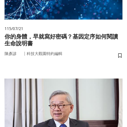
115/07/21
你的身體，早就寫好密碼？基因定序如何閱讀
生命說明書
｜
陳彥諺
科技大觀園特約編輯
儲