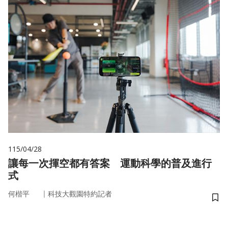
115/04/28
讓每一次揮空都有答案 運動科學的普及進行
式
｜
何楷平
科技大觀園特約記者
儲