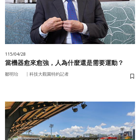
115/04/28
當機器愈來愈強，人為什麼還是需要運動？
｜
鄒明珆
科技大觀園特約記者
儲