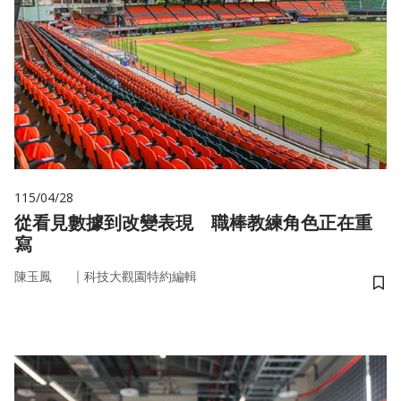
115/04/28
從看見數據到改變表現 職棒教練角色正在重
寫
｜
陳玉鳳
科技大觀園特約編輯
儲