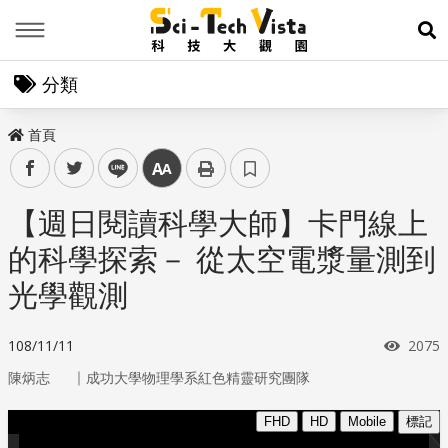
Menu
展
分類
首頁
facebook
twitter
line
中
【週日閱讀科學大師】卡門線上
的科學探索－ 從太空電漿量測到
光學觀測
瀏覽
108/11/11
2075
｜
陳炳志
成功大學物理學系紅色精靈研究團隊