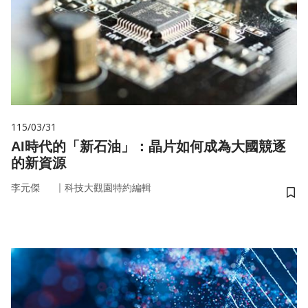
115/03/31
AI時代的「新石油」：晶片如何成為大國競逐
的新資源
｜
李元傑
科技大觀園特約編輯
儲