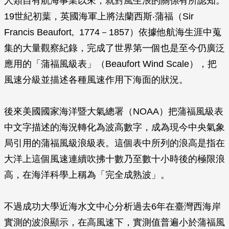
人類自有航海事業以來，就對風生浪的關係有所認知。
19世紀初葉，英國海軍上將法蘭西斯‧蒲福（Sir
Francis Beaufort, 1774－1857）依據他航海生涯中蒐
集的大量觀察紀錄，完成了世界第一個也是至今仍廣泛
應用的「蒲福風級表」（Beaufort Wind Scale），把
風速分級並描述各種風速作用下海面的狀況。
後來美國國家海洋暨大氣總署（NOAA）把蒲福風級表
中文字描述的海況轉化為波高數字，成為現今中央氣象
局引用的蒲福風級浪級表。這個表中所列的浪高是指在
大洋上這個風速連續吹拂十數乃至數十小時後的極限浪
高，在海洋科學上稱為「完全成熟波」。
不過成功大學近海水文中心分析過去6年在臺灣西海岸
實測的波浪顯示，在高風速下，實測值普遍小於蒲福風