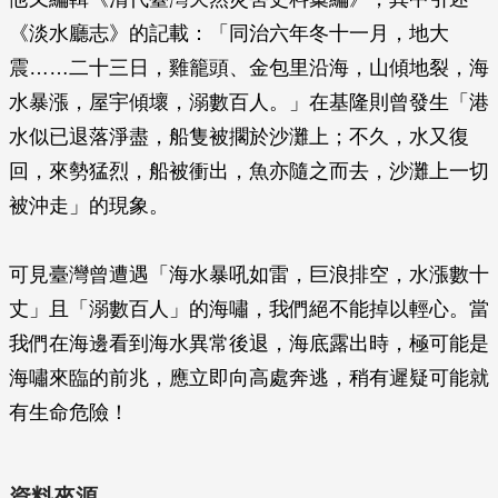
《淡水廳志》的記載：「同治六年冬十一月，地大
震……二十三日，雞籠頭、金包里沿海，山傾地裂，海
水暴漲，屋宇傾壞，溺數百人。」在基隆則曾發生「港
水似已退落淨盡，船隻被擱於沙灘上；不久，水又復
回，來勢猛烈，船被衝出，魚亦隨之而去，沙灘上一切
被沖走」的現象。
可見臺灣曾遭遇「海水暴吼如雷，巨浪排空，水漲數十
丈」且「溺數百人」的海嘯，我們絕不能掉以輕心。當
我們在海邊看到海水異常後退，海底露出時，極可能是
海嘯來臨的前兆，應立即向高處奔逃，稍有遲疑可能就
有生命危險！
資料來源