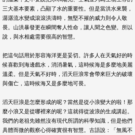
三大基本要素，凸顯了水的重要性。但是當洪水來襲，
潺潺流水變成滾滾洪濤時，無堅不摧的威力則令人敬
畏。山洪暴發更在瞬間奪人性命，讓人聞之色變。所以
說，與水相處需要很高的智慧。
把這句話用於形容海洋更是妥切。許多人在天氣好的時
候喜歡到海邊戲水，消消暑氣，這時候海是多麼地美麗
溫柔。但是天氣不好時，滔天巨浪常會帶來巨大的破壞
與傷亡，這時候海又是多麼地可畏。
滔天巨浪是怎麼形成的呢？當然是從小浪變大的啦！那
麼小浪又是從哪裡來的呢？這就得從波浪的生成講起。
我們的老祖先雖然沒有現代所謂的科學知識，但是他們
具體而微的觀察心得確實很有智慧。古語說：「無風不