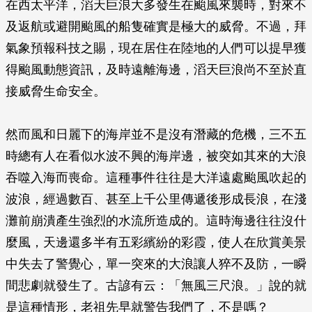
在西太平洋，滔天巨浪大多發生在颱風來襲時，對來不
及返航或避開颱風的船隻確實是極大的威脅。不過，拜
氣象預報科技之賜，現在居住在陸地的人們可以提早獲
得颱風動態資訊，及時遠離海邊，滔天巨浪尚不至於直
接威脅生命安全。
然而風和日麗下的海岸並不是沒有潛藏的危機，三不五
時總有人在看似水波不興的海岸邊，被突如其來的大浪
吞噬入海而喪命。這種事件往往是大洋遠處颱風吹起的
波浪，經過數百、甚至上千公里傳遞後形成長浪，在淺
灘前崩潰產生強烈的水流所造成的。這時海邊往往沒什
麼風，天邊還多半有五彩繽紛的彩霞，使人在欣賞美景
中失去了警覺心，單一突來的大浪讓人猝不及防，一瞬
間悲劇就發生了。古諺有云：「無風三尺浪。」說的就
是這種情形，老祖先早就警告我們了，不是嗎？