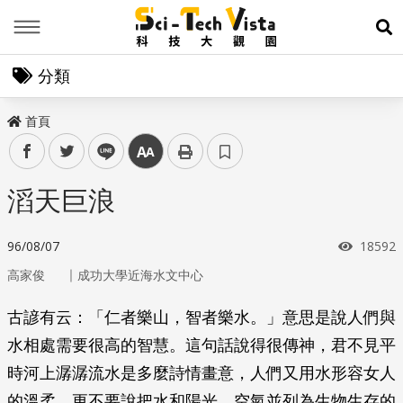
Menu
展
分類
首頁
facebook
twitter
line
中
滔天巨浪
瀏覽次
96/08/07
18592
｜
高家俊
成功大學近海水文中心
古諺有云：「仁者樂山，智者樂水。」意思是說人們與
水相處需要很高的智慧。這句話說得很傳神，君不見平
時河上潺潺流水是多麼詩情畫意，人們又用水形容女人
的溫柔，更不要說把水和陽光、空氣並列為生物生存的