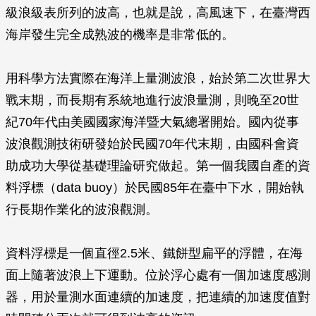
級浪級表所列的波高，也就是說，高風速下，在臺灣西
海岸發生完全成熟波的機率是非常低的。
用科學方法實際在海洋上量測波浪，始於第二次世界大
戰末期，而長期有系統地進行波浪量測，則晚至20世
紀70年代由美國國家海洋暨大氣總署開始。國內從事
波浪觀測技術研發始於民國70年代末期，由國科會資
助成功大學從基礎理論研究做起。第一個我國自產的資
料浮標（data buoy）於民國85年在臺中下水，開始執
行長期作業化的波浪觀測。
資料浮標是一個直徑2.5米、鐵餅型扁平的浮體，在海
面上隨著波浪上下運動。位於浮心處有一個加速度感測
器，用於量測水面連續的加速度，把連續的加速度值對