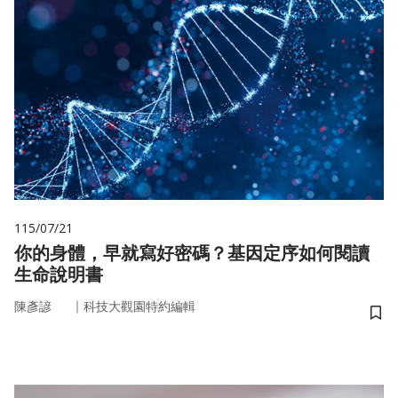
115/07/21
你的身體，早就寫好密碼？基因定序如何閱讀
生命說明書
｜
陳彥諺
科技大觀園特約編輯
儲