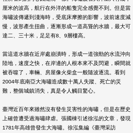
厘米的波高，航行在外洋的船隻完全感覺不到。但是當
海嘯波傳遞到淺海時，受底床摩擦的影響，波前速度減
慢，波形產生扭曲，逐漸形成一道高聳的水牆，最大可
達二、三十米，足足有8、9層樓高。
當這道水牆在近岸處崩潰時，形成一道強勁的水流沖向
陸地，速度之快，在岸邊的人根本來不及閃避，瞬間就
被吞噬了，車輛、房屋像火柴盒一般隨波逐流。看到
2004年底南亞大海嘯造成數十萬人失蹤、死亡的災
難，整個城鎮消失，真是令人觸目驚心。
臺灣近百年來雖然沒有發生災害性的海嘯，但是在歷史
上確曾遭受過海嘯肆虐。張國棟引述徐泓的文章，發現
1781年高雄曾發生大海嘯。徐泓集編《臺灣采訪