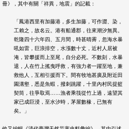
冊》，其中有關「祥異，地震」的記載：
「鳳港西里有加藤港，多生加藤，可作澀、染，
工賴之，故名云。港有船通郡，往來潮汐無異。
乾隆四十六年四、五月間，時甚晴霽，忽海水暴
吼如雷，巨浪排空，水漲數十丈，近村人居被
淹，皆攀援而上至尾，自分必死。不數刻，水暴
退，人在竹上搖曳呼救，有強力者一躍至地，兼
救他人，互相引援而下。間有牧地甚廣及附近田
園溝壑，悉是魚蝦，撥刺跳躍，十里內村民提籃
契筒，往爭取焉……漁者乘筏從竹上過，遠望其
家已成巨浸，至水汐時，茅屋數椽，已無有
矣。」
他又編輯《清代臺灣天然災害史料彙編》，其中引述