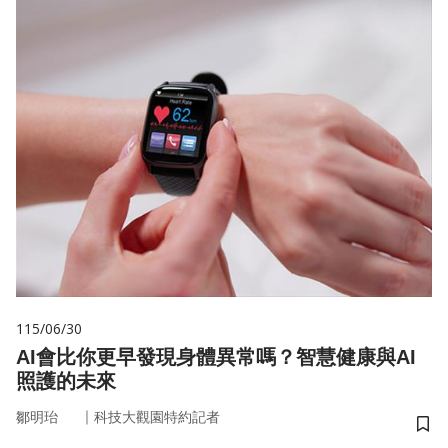
115/06/30
AI會比你更早發現身體異常嗎？智慧健康與AI
照護的未來
｜
鄒明珆
科技大觀園特約記者
儲