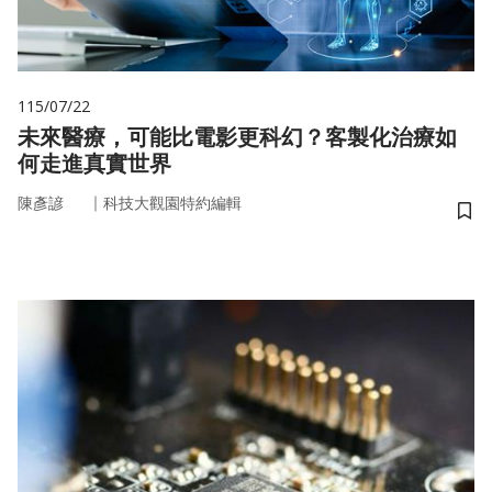
115/07/22
未來醫療，可能比電影更科幻？客製化治療如
何走進真實世界
｜
陳彥諺
科技大觀園特約編輯
儲