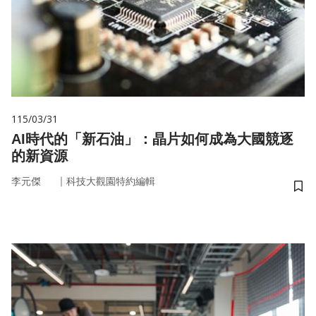
115/03/31
AI時代的「新石油」：晶片如何成為大國競逐
的新資源
｜
李元傑
科技大觀園特約編輯
儲