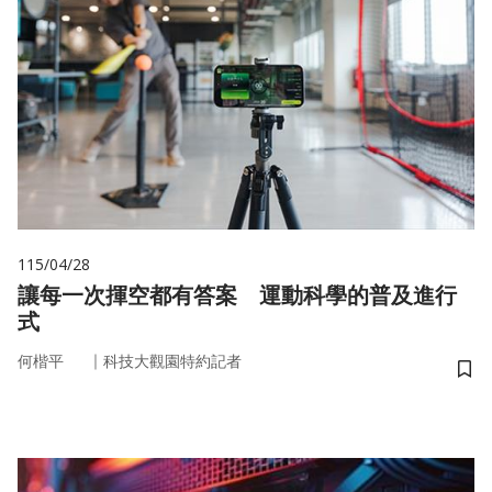
115/04/28
讓每一次揮空都有答案 運動科學的普及進行
式
｜
何楷平
科技大觀園特約記者
儲