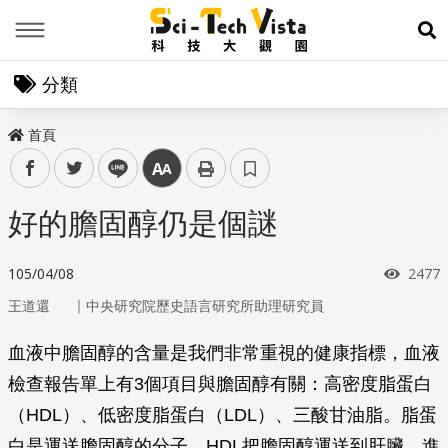
Menu
展
分類
首頁
facebook
twitter
line
中
好的膽固醇仍是個謎
瀏覽
105/04/08
2477
｜
王道還
中央研究院歷史語言研究所助理研究員
血液中膽固醇的含量是我們非常重視的健康指標，血液
檢查報告單上有3個項目與膽固醇有關：高密度脂蛋白
（HDL）、低密度脂蛋白（LDL）、三酸甘油脂。脂蛋
白是運送膽固醇的分子，HDL把膽固醇運送到肝臟，進