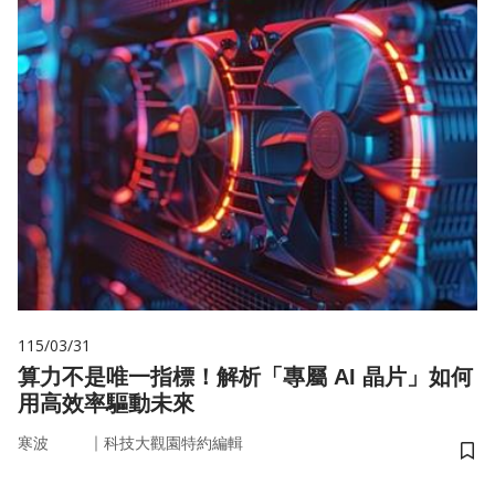
115/03/31
算力不是唯一指標！解析「專屬 AI 晶片」如何
用高效率驅動未來
｜
寒波
科技大觀園特約編輯
儲