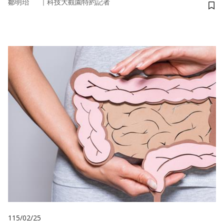
｜
鄒明珆
科技大觀園特約記者
儲
115/02/25