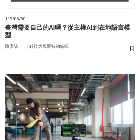
115/06/30
臺灣需要自己的AI嗎？從主權AI到在地語言模
型
｜
陳彥諺
科技大觀園特約編輯
儲