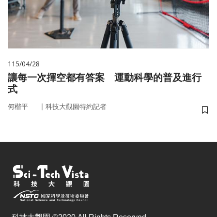
115/04/28
讓每一次揮空都有答案 運動科學的普及進行
式
｜
何楷平
科技大觀園特約記者
儲