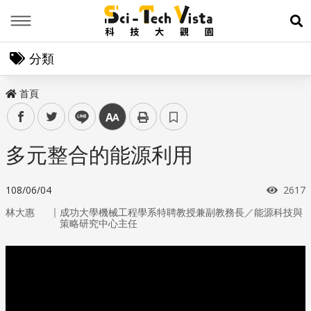
Menu
展
分類
首頁
facebook
twitter
line
中
多元整合的能源利用
瀏覽
108/06/04
2617
｜
林大惠
成功大學機械工程學系特聘教授兼副教務長／能源科技與
策略研究中心主任