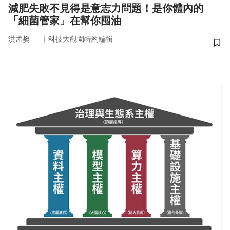
減肥失敗不見得是意志力問題！是你體內的
「細菌管家」在幫你囤油
｜
洪孟樊
科技大觀園特約編輯
儲