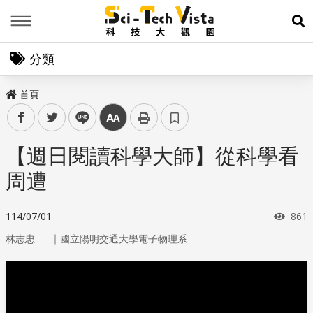
Menu
展
分類
首頁
facebook
twitter
line
中
【週日閱讀科學大師】從科學看
周遭
瀏覽
114/07/01
861
｜
林志忠
國立陽明交通大學電子物理系