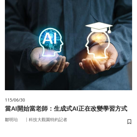
115/06/30
當AI開始當老師：生成式AI正在改變學習方式
｜
鄒明珆
科技大觀園特約記者
儲