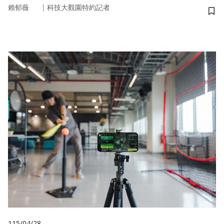
｜
賴郁薇
科技大觀園特約記者
儲
115/04/28