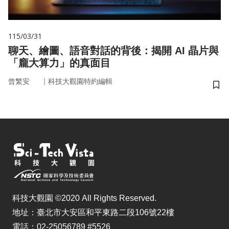
115/03/31
聊天、繪圖、語音對話的背後：揭開 AI 晶片與
「龐大算力」的真面目
｜
曾繁安
科技大觀園特約編輯
儲
科技大觀園 ©2020 All Rights Reserved.
地址：臺北市大安區和平東路二段106號22樓
電話：02-25056789 #5526