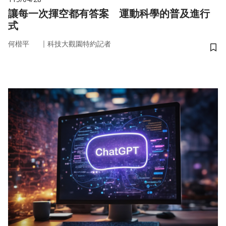
讓每一次揮空都有答案 運動科學的普及進行
式
｜
何楷平
科技大觀園特約記者
儲