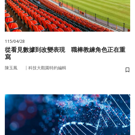
115/04/28
從看見數據到改變表現 職棒教練角色正在重
寫
｜
陳玉鳳
科技大觀園特約編輯
儲