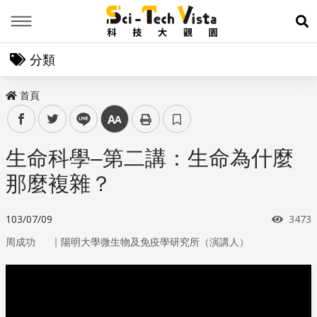
Menu
展
分類
首頁
facebook
twitter
line
中
生命科學–第二講：生命為什麼
那麼複雜？
瀏覽
103/07/09
3473
｜
周成功
陽明大學微生物及免疫學研究所（演講人）