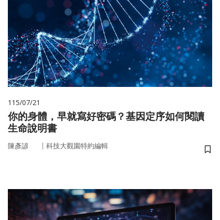
115/07/21
你的身體，早就寫好密碼？基因定序如何閱讀
生命說明書
｜
陳彥諺
科技大觀園特約編輯
儲