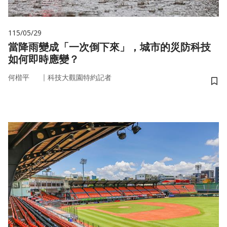
115/05/29
當降雨變成「一次倒下來」，城市的災防科技
如何即時應變？
｜
何楷平
科技大觀園特約記者
儲