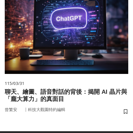
115/03/31
聊天、繪圖、語音對話的背後：揭開 AI 晶片與
「龐大算力」的真面目
｜
曾繁安
科技大觀園特約編輯
儲