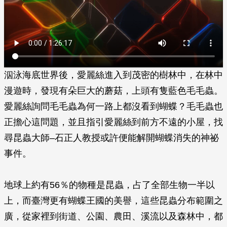
泅泳海底世界後，愛麗絲進入到茂密的樹林中，在林中
漫遊時，發現有朵巨大的蘑菇，上頭有隻藍色毛毛蟲。
愛麗絲詢問毛毛蟲為何一路上都沒看到蝴蝶？毛毛蟲也
正擔心這問題，並且指引愛麗絲到前方不遠的小屋，找
尋昆蟲大師–石正人教授或許便能解開蝴蝶消失的神祕
事件。
地球上約有56％的物種是昆蟲，占了全部生物一半以
上，而臺灣更有蝴蝶王國的美譽，這些昆蟲分布範圍之
廣，從家裡到街道、公園、農田、溪流以及森林中，都