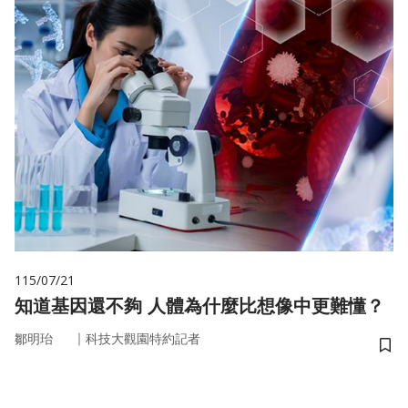
115/07/21
知道基因還不夠 人體為什麼比想像中更難懂？
｜
鄒明珆
科技大觀園特約記者
儲