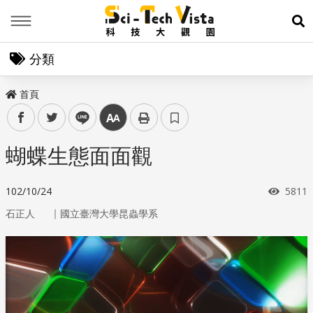
Menu
展
分類
首頁
facebook
twitter
line
中
蝴蝶生態面面觀
瀏覽
102/10/24
5811
｜
石正人
國立臺灣大學昆蟲學系