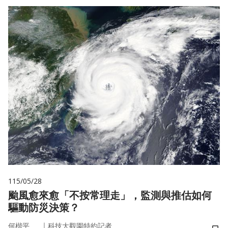
115/05/28
颱風愈來愈「不按常理走」，監測與推估如何
驅動防災決策？
｜
何楷平
科技大觀園特約記者