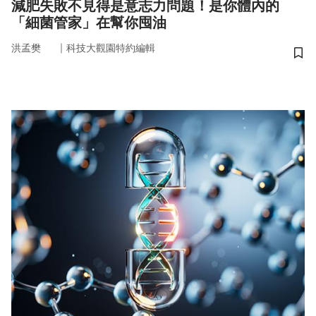
減肥失敗不見得是意志力問題！是你體內的
「細菌管家」在幫你囤油
｜
洪孟樊
科技大觀園特約編輯
儲