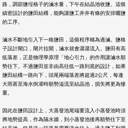
路，調節鹽埕格子的滷水量，下午在結晶池收鹽。這個
縝密設計的鹽田結構，能夠讓鹽工井井有條的安排曬鹽
的工序。
滷水不斷地引入下一格鹽田，這個程序稱為過滷。鹽格
子設計閘口，閘片拉開，滷水就會潺潺流入。鹽田有高
低落差，正是物理學原理「地心引力」的作用讓滷水順
勢往下。不過鹽田並非由高往低一路到底的設計，如果
鹽田結構一路向下，頭尾兩端落差將超過2公尺，每逢
大雨甚至海水倒灌時順勢溢流至結晶池，損失將更為慘
重。
因此在鹽田設計上，大蒸發池尾端要流入小蒸發池時須
將地勢提高，作為隔水牆，到小蒸發池後再順勢往下至