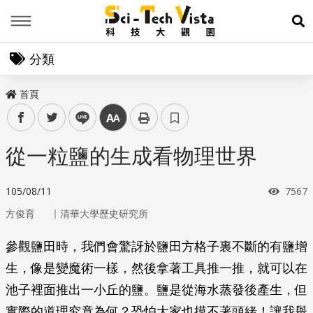
Menu
展
分類
首頁
facebook
twitter
line
中
從一粒鹽的生成看物理世界
瀏覽
105/08/11
7567
｜
方俊育
清華大學歷史研究所
參觀鹽田時，我們會驚訝於鹽田方格子裏不斷的有鹽增
生，像是變魔術一樣，然後拿著工具推一推，就可以在
池子裡面推出一小丘的鹽。鹽是從海水蒸發後產生，但
實際的道理究竟為何？恐怕大家也摸不著頭緒！讓我舉