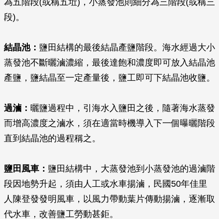
為五階段(或稱五坵)，小蒸發池則細分為三階段(或稱三
段)。
結晶池：
鹽田結構的最後結晶產鹽階段。海水經過大小
蒸發池不斷曬滷濃縮，最後達飽和濃度即可放入結晶池
產鹽，鹽結晶至一定產量後，鹽工即可下結晶池收鹽。
過滷：
曬鹽過程中，引海水入鹽田之後，隨著海水蒸發
而增高濃度之滷水，須在適當時機導入下一個曝曬階段
直到結晶池的過程稱之。
鹽田風車：
鹽田結構中，大蒸發池到小蒸發池的過滷階
段因地勢升起，須由人工或水車揚滷，民國50年佳里
人陳登發發明風車，以風力帶動葉片傳動揚滷，逐漸取
代水車，改善鹽工勞動甚鉅。