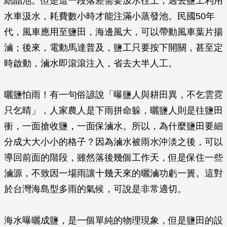
結晶池。但是這一段落差需要汲水往上，過去鹽工利用
水車汲水，耗費數小時才能注滿小蒸發池。民國50年
代，風車應用至鹽田，海邊風大，可以帶動風車葉片揚
滷；後來，電動馬達普及，鹽工只要按下開關，甚至定
時啟動，滷水即滾滾注入，省去大半人工。
曬鹽怕雨！有一句俗諺說「曝鹽人與耕田異，不乞雲霓
只乞晴」，人家農人是下雨拼命躲，曬鹽人則是往鹽田
衝，一面搶收鹽，一面保滷水。所以，為什麼鹽田要細
分成大大小小的格子？因為滷水被雨水沖淡之後，可以
導回前面的階段，雖然落後幾個工作天，但是保住一些
滷源，不致因一場雨讓十幾天來的曬滷功虧一簣。這對
於台灣海島型多雨的氣候，可說是非常適切。
海水曝曬成鹽，是一個單純的物理現象，但是鹽田的設