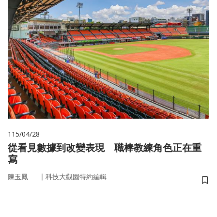
115/04/28
從看見數據到改變表現 職棒教練角色正在重
寫
｜
陳玉鳳
科技大觀園特約編輯
儲