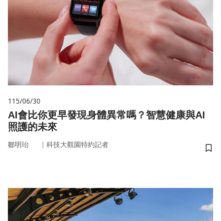
115/06/30
AI會比你更早發現身體異常嗎？智慧健康與AI
照護的未來
｜
鄒明珆
科技大觀園特約記者
儲