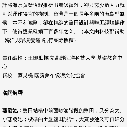
計將海水蒸發過程推衍出看似複雜，卻只需少數人力就
可以運作得宜的機制。台灣是一個長年多雨的海島型氣
候，本不利曬鹽，卻在精緻的鹽田設計與鹽工經驗操作
下，使得鹽業延續三百多年之久。（本文由科技部補助
｢海洋與環境變遷｣執行團隊撰稿）
責任編輯：王御風∣國立高雄海洋科技大學 基礎教育中
心
審校：蔡炅樵∣嘉義縣布袋嘴文化協會
名詞解釋
蒸發池：
鹽田結構中前面曬滷階段的鹽田，又分為大、
小蒸發池；標準的土盤鹽田設計，大蒸發池又可再細分