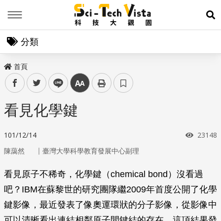
Menu
展
分類
首頁
facebook
twitter
line
中
看見化學鍵
瀏覽次
101/12/14
23148
｜
陳藹然
臺灣大學科學教育發展中心副理
看見原子不稀奇，化學鍵（chemical bond）沒看過
吧？IBM在蘇黎世的研究團隊繼2009年首度公開了化學
鍵影像，最近發表了像奧運環狀的分子影像，從影像中
可以清晰看出連結相鄰原子間鍵結的存在。這項結果發