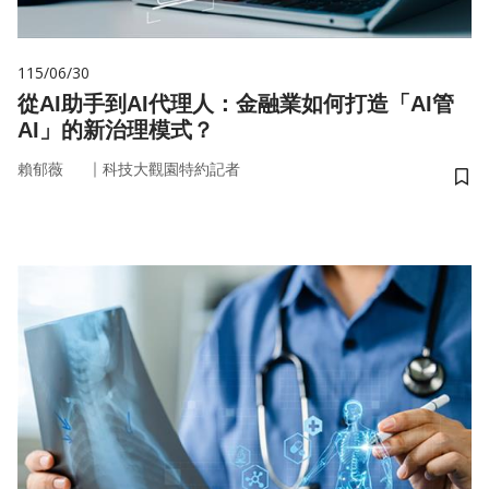
115/06/30
從AI助手到AI代理人：金融業如何打造「AI管
AI」的新治理模式？
｜
賴郁薇
科技大觀園特約記者
儲