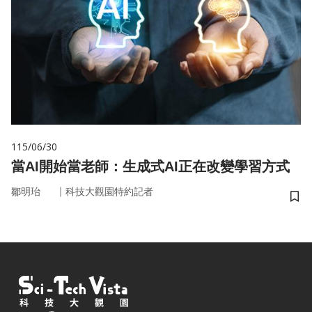
115/06/30
當AI開始當老師：生成式AI正在改變學習方式
｜
鄒明珆
科技大觀園特約記者
儲