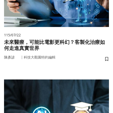
115/07/22
未來醫療，可能比電影更科幻？客製化治療如
何走進真實世界
｜
陳彥諺
科技大觀園特約編輯
儲