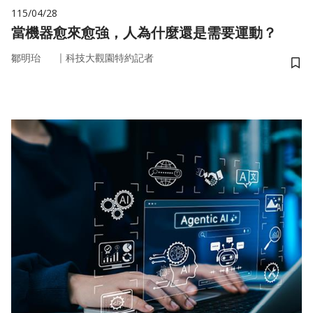
115/04/28
當機器愈來愈強，人為什麼還是需要運動？
｜
鄒明珆
科技大觀園特約記者
儲