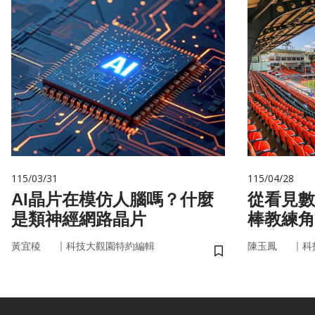
115/03/31
115/04/28
AI晶片在模仿人腦嗎？什麼
從看見數
是類神經網路晶片
棒教練角
｜
｜
黃宜稜
科技大觀園特約編輯
陳玉鳳
科
儲存書籤