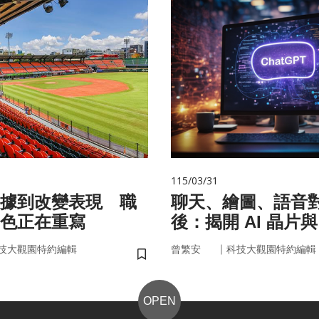
115/03/31
據到改變表現 職
聊天、繪圖、語音
色正在重寫
後：揭開 AI 晶片
力」的真面目
｜
技大觀園特約編輯
曾繁安
科技大觀園特約編輯
儲存書籤
OPEN