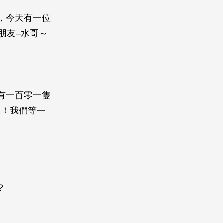
魚，今天有一位
朋友–水哥～
裡有一百零一隻
喔！我們等一
？