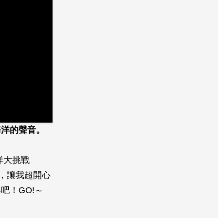
海洋的聲音。
洋大挑戰
，讓我超開心
吧！GO!～