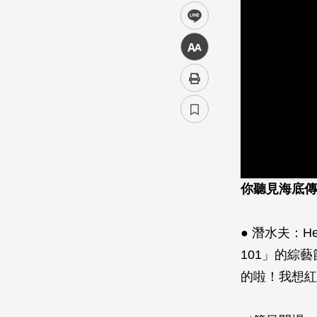
line
中
你聽見海底傳
● 潛水夫：H
101」的綜
的啦！我想紅