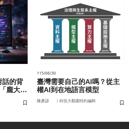
115/06/30
對話的背
臺灣需要自己的AI嗎？從主
與「龐大算
權AI到在地語言模型
｜
陳彥諺
科技大觀園特約編輯
儲存書籤
儲