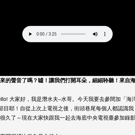
來的聲音了嗎？噓！讓我們打開耳朵，細細聆聽！來自
ello! 大家好，我是潛水夫–水哥。今天我要去參間加「海
藝節目耶！自從上次上電視之後，街頭巷尾每個人都認識我
很久了～現在大家快跟我一起去海底中央電視臺參加錄影