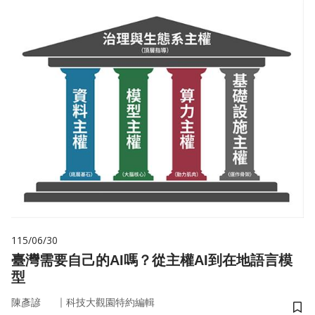
115/06/30
臺灣需要自己的AI嗎？從主權AI到在地語言模
型
｜
陳彥諺
科技大觀園特約編輯
儲