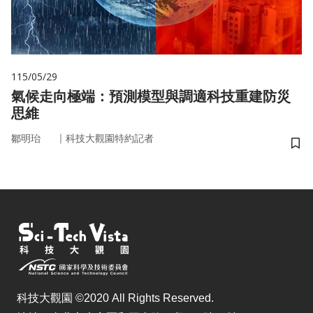
115/05/29
氣候走向極端：預測模型與調適科技重建防災
思維
｜
鄒明珆
科技大觀園特約記者
儲
科技大觀園 ©2020 All Rights Reserved.