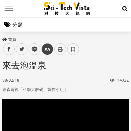
Menu
展
分類
首頁
facebook
twitter
line
中
來去泡溫泉
瀏覽次
98/02/18
14022
｜
東森電視「科學大解碼」製作小組