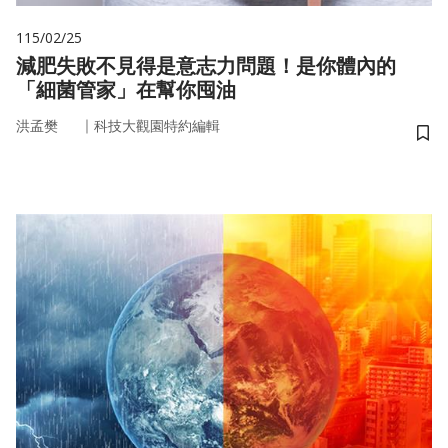
115/02/25
減肥失敗不見得是意志力問題！是你體內的
「細菌管家」在幫你囤油
｜
洪孟樊
科技大觀園特約編輯
儲