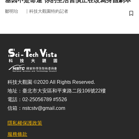
基因不是命運 你的生活習慣正在改寫身體劇本
｜
鄒明珆
科技大觀園特約記者
儲
科技大觀園 ©2020 All Rights Reserved.
地址：臺北市大安區和平東路二段106號22樓
電話：02-25056789 #5526
信箱：nstcstv@gmail.com
隱私權保護政策
服務條款