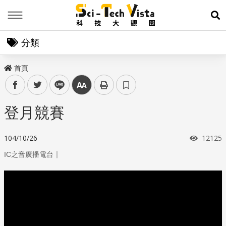
Menu
展
分類
首頁
facebook
twitter
line
中
登月競賽
瀏覽次
104/10/26
12125
｜
IC之音廣播電台