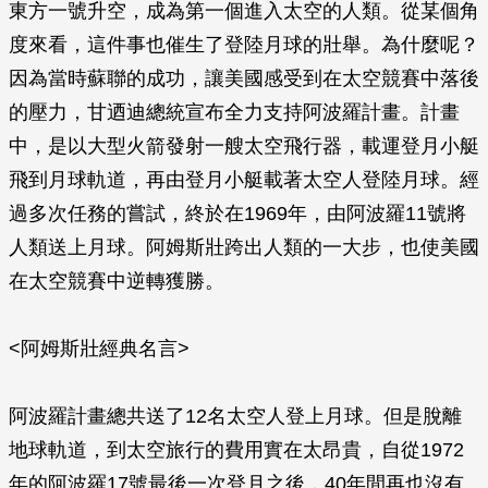
東方一號升空，成為第一個進入太空的人類。從某個角
度來看，這件事也催生了登陸月球的壯舉。為什麼呢？
因為當時蘇聯的成功，讓美國感受到在太空競賽中落後
的壓力，甘迺迪總統宣布全力支持阿波羅計畫。計畫
中，是以大型火箭發射一艘太空飛行器，載運登月小艇
飛到月球軌道，再由登月小艇載著太空人登陸月球。經
過多次任務的嘗試，終於在1969年，由阿波羅11號將
人類送上月球。阿姆斯壯跨出人類的一大步，也使美國
在太空競賽中逆轉獲勝。
<阿姆斯壯經典名言>
阿波羅計畫總共送了12名太空人登上月球。但是脫離
地球軌道，到太空旅行的費用實在太昂貴，自從1972
年的阿波羅17號最後一次登月之後，40年間再也沒有