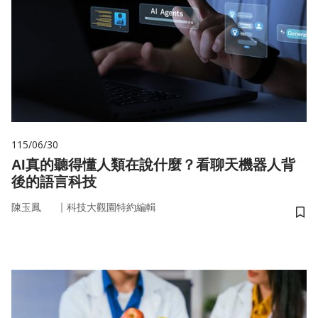
115/06/30
AI真的聽得懂人類在說什麼？看聊天機器人背
後的語言科技
｜
陳玉鳳
科技大觀園特約編輯
儲