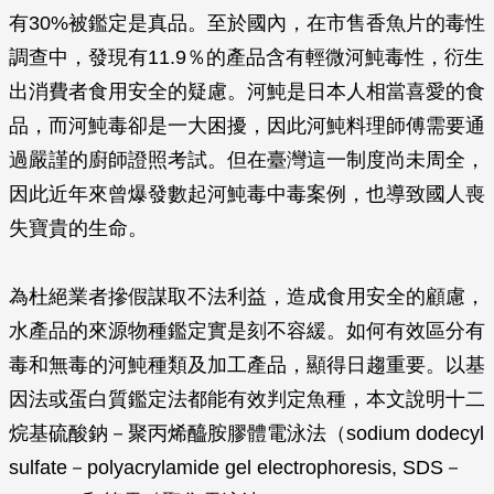
有30%被鑑定是真品。至於國內，在市售香魚片的毒性
調查中，發現有11.9％的產品含有輕微河魨毒性，衍生
出消費者食用安全的疑慮。河魨是日本人相當喜愛的食
品，而河魨毒卻是一大困擾，因此河魨料理師傅需要通
過嚴謹的廚師證照考試。但在臺灣這一制度尚未周全，
因此近年來曾爆發數起河魨毒中毒案例，也導致國人喪
失寶貴的生命。
為杜絕業者摻假謀取不法利益，造成食用安全的顧慮，
水產品的來源物種鑑定實是刻不容緩。如何有效區分有
毒和無毒的河魨種類及加工產品，顯得日趨重要。以基
因法或蛋白質鑑定法都能有效判定魚種，本文說明十二
烷基硫酸鈉－聚丙烯醯胺膠體電泳法（sodium dodecyl
sulfate－polyacrylamide gel electrophoresis, SDS－