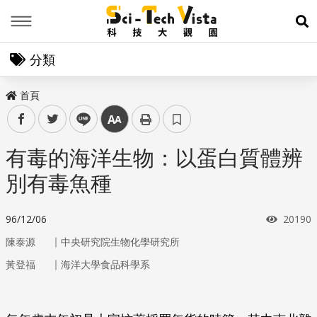
Menu
展
分類
首頁
facebook
twitter
line
中
有毒的海洋生物：以蛋白質體辨
別有毒魚種
瀏覽次
96/12/06
20190
｜
陳泰源
中央研究院生物化學研究所
｜
黃登福
海洋大學食品科學系