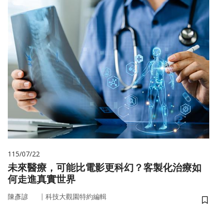
115/07/22
未來醫療，可能比電影更科幻？客製化治療如
何走進真實世界
｜
陳彥諺
科技大觀園特約編輯
儲