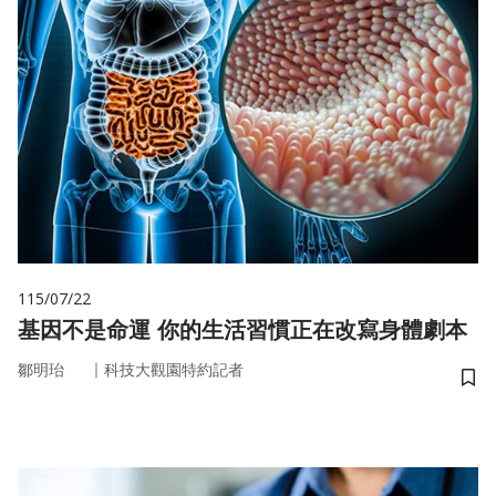
115/07/22
基因不是命運 你的生活習慣正在改寫身體劇本
｜
鄒明珆
科技大觀園特約記者
儲