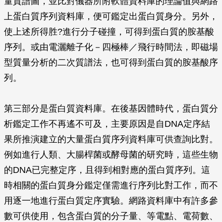
量質譜圖，並比對儀器所附軟體資料庫的理論值與網路
上蛋白質序列資料庫，便可鑑定出蛋白質身分。另外，
使上述所得胜?進行分子碰撞，可得到蛋白質的胺基酸
序列。或由電灑離子化－四極棒／飛行時間法，即磁場
型質量分析的二次質譜法，也可得到蛋白質的胺基酸序
列。
第三部分是蛋白質資料庫。在後基因體時代，蛋白質分
析鑑定工作不再遙不可及，主要原因是自DNA定序結
果所推演建立的大量蛋白質序列資料庫可供查詢比對。
例如進行人類、大腸桿菌或酵母菌的研究時，這些生物
的DNA已完整定序，且得到相對應的蛋白質序列。這
時相關的蛋白質身分鑑定僅需進行序列比對工作，而不
用逐一地進行蛋白質定序實驗。網路資料庫中有許多參
數可供使用，包含蛋白質的分子量、等電點、電荷數、