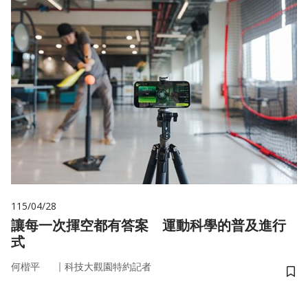
115/04/28
讓每一次揮空都有答案 運動科學的普及進行
式
｜
何楷平
科技大觀園特約記者
儲