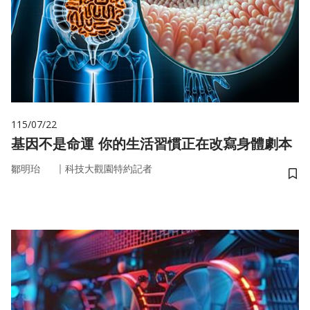
115/07/22
基因不是命運 你的生活習慣正在改寫身體劇本
｜
鄒明珆
科技大觀園特約記者
儲