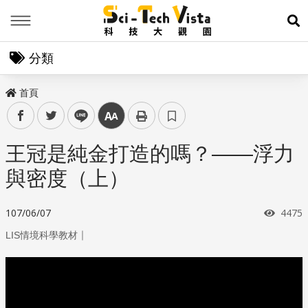
Menu
展
分類
首頁
facebook
twitter
line
中
王冠是純金打造的嗎？——浮力
與密度（上）
瀏覽
107/06/07
4475
｜
LIS情境科學教材