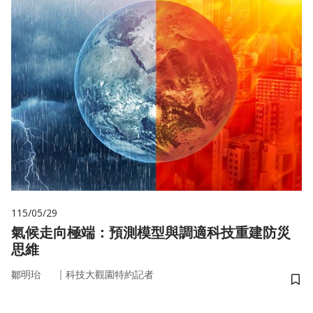
115/05/29
氣候走向極端：預測模型與調適科技重建防災
思維
｜
鄒明珆
科技大觀園特約記者
儲