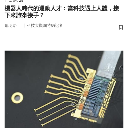
115/04/28
機器人時代的運動人才：當科技遇上人體，接
下來誰來接手？
｜
鄒明珆
科技大觀園特約記者
儲