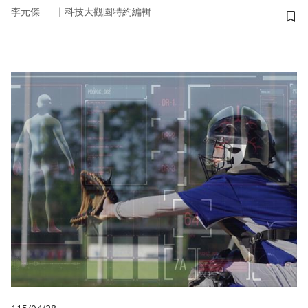
｜
李元傑
科技大觀園特約編輯
儲