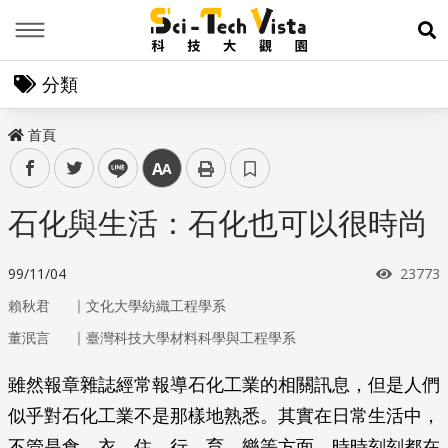
Menu
展
分類
首頁
facebook
twitter
line
中
石化與生活：石化也可以很時尚
瀏覽次
99/11/04
23773
｜
賴秋君
文化大學紡織工程學系
｜
董泯言
臺灣科技大學材料科學與工程學系
雖然報章雜誌經常報導石化工業的相關訊息，但是人們
似乎對石化工業不是那樣地熟悉。其實在日常生活中，
不管是食、衣、住、行、育、樂等方面，時時刻刻都在