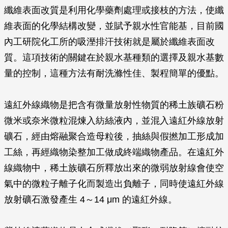
纖維表面改質是利用化學藥劑處理或接枝的方法，使纖
維表面的化學結構改變，並賦予親水性官能基，目前國
內工研院化工所的吸溼排汗技術就是屬於纖維表面改
質。這項技術的關鍵在於親水基種類的選擇及親水基數
量的控制，這種方法有耐洗滌性佳、製程簡單的優點。
遠紅外線織物是把含有微量放射性物質的稀土族礦石粉
微米或奈米微粒混煉入紡絲液內，並混入遠紅外線放射
礦石，經由熔融聚合造母粒後，抽絲與假撚加工形成加
工絲，再經織物染整加工做成終端織物產品。在遠紅外
線織物中，稀土族礦石所釋放出來的微弱放射線會使空
氣中的微粒子離子化而製造出負離子，同時使遠紅外線
放射礦石激發產生 4～14
μ
m 的遠紅外線。