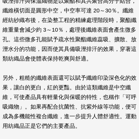
吸溼排汗與保溫織物是以聚酯和其共聚合高分子結合，
纖維橫切面是圓形中空，中空率可達 20～30％。纖維
經紡紗織布後，在染整工程的精練處理階段時，聚酯纖
維重量會減少約 3～10％，處理後纖維表面會產生微多
孔。這些微多孔能賦予疏水性聚酯纖維蕊吸、擴散、放
溼水分的功能，因而使其具備吸溼排汗的效果，穿著這
類紡織品會使體表保持乾爽與舒適。
另外，粗糙的纖維表面還可以賦予纖維印染深色化的效
果，讓白的更白，紅的更豔。由於這類纖維是中空纖
維，可使產品具有輕量化與保暖的特性，也稱作「可呼
吸織物」。如果再配合抗菌性、抗紫外線等功能，便可
成為多機能性複合纖維，進一步提升人體舒適性。運動
用紡織品正是它們的主要產品。