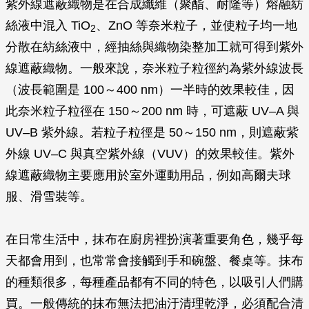
紫外線遮蔽織物是在合成纖維（聚酯、耐隆等）熔融紡
絲液中混入 TiO
、ZnO 等奈米粒子，並使粒子均一地
2
分散在紡絲液中，經抽絲與織物染整加工就可得到紫外
線遮蔽織物。一般來說，奈米粒子粒徑約為紫外線波長
（波長範圍是 100～400 nm）一半時的效果較佳，因
此奈米粒子粒徑在 150～200 nm 時，可遮蔽 UV–A 與
UV–B 紫外線。若粒子粒徑是 50～150 nm，則遮蔽紫
外線 UV–C 與真空紫外線（VUV）的效果較佳。紫外
線遮蔽織物主要應用於室外運動用品，例如高爾夫球
服、滑雪裝等。
在日常生活中，抹布在廚房裡扮演著重要角色，幾乎每
天都會用到，也常常會接觸到手和碗盤、餐桌等。抹布
的種類很多，每種產品都有不同的特色，以吸引人們購
買。一般傳統的抹布無法把油汙清理乾淨，必須配合清