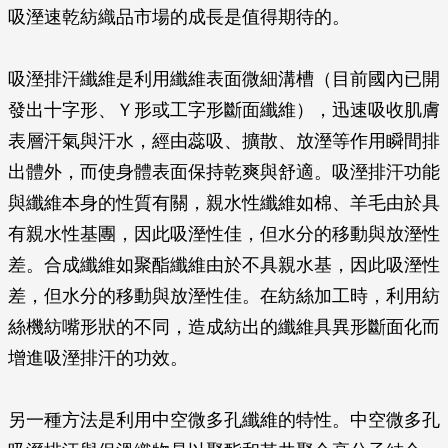
吸溼速乾紡織品市場的成長是值得期待的。
吸溼排汗纖維是利用纖維表面微細溝槽（目前國內已開
發出十字形、Ｙ形或工字形斷面纖維），迅速吸收肌膚
表層汗氣與汗水，經由蕊吸、擴散、放溼等作用瞬間排
出體外，而使身體表面保持乾爽與舒適。吸溼排汗功能
與纖維本身的性質有關，親水性纖維如棉、羊毛由於具
有親水性基團，因此吸溼性佳，但水分的移動與放溼性
差。合成纖維如聚酯纖維由於不具親水基，因此吸溼性
差，但水分的移動與放溼性佳。在紡絲加工時，利用紡
絲機紡嘴形狀的不同，造成紡出的纖維具異形斷面化而
增進吸溼排汗的功效。
另一種方法是利用中空微多孔纖維的特性。中空微多孔