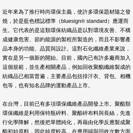
近年來為了推行時尚環保主義，使許多環保題材隨之發
燒，於是藍色標誌標準（bluesign® standard）應運而
生。它代表的是這類環保紡織品是以對環境友善、不構
成健康危害、節約能源的製程所製造的，而且不影響產
品本身的功能、品質與設計。這對石化纖維產業來說，
實在是另一個新的開始。目前，國內已有許多廠商加入
這個規範，並生產相關產品，例如回收聚酯纖維製成的
紡織品已相當普遍，主要產品包括排汗衣、背包、相機
包等，也有知名品牌的運動產品上市。
在台灣，目前已有多項環保纖維產品開發上市。聚酯類
環保纖維是利用保特瓶碎料、聚酯碎布料與長絲，先進
行化學降解，然後把單體純化，再藉由化學反應製成聚
酯初始原料，因此純度較高，在應用端與回收次數方面