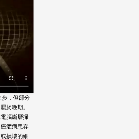
進步，但部分
已屬於晚期。
或電腦斷層掃
脅癌症病患存
來或損壞的細