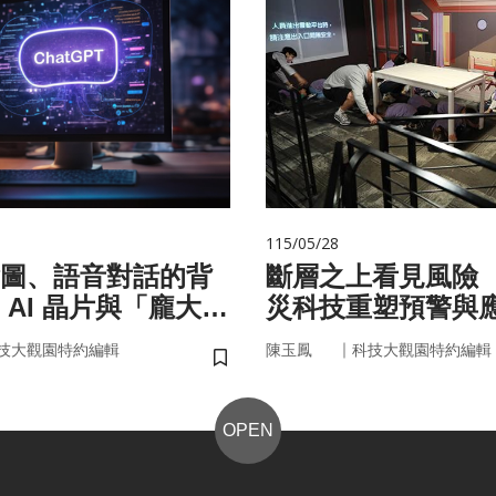
115/05/28
圖、語音對話的背
斷層之上看見風險
 AI 晶片與「龐大算
災科技重塑預警與
面目
｜
技大觀園特約編輯
陳玉鳳
科技大觀園特約編輯
儲存書籤
OPEN