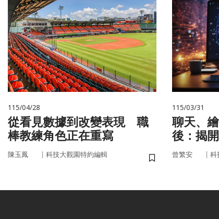
115/04/28
115/03/31
從看見數據到改變表現 職
聊天、繪
棒教練角色正在重寫
後：揭開
力」的真
｜
｜
陳玉鳳
科技大觀園特約編輯
曾繁安
科
儲存書籤