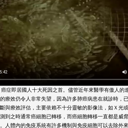
起，癌症即居國人十大死因之首。儘管近年來醫學有傲人的
的療效仍令人非常失望，因為許多肺癌病患在就診時，
斷與療效評估，主要依賴不十分靈敏的影像法，如Ｘ光
測到之時通常癌細胞已轉移，而癌細胞轉移一直都是威
。人體內的免疫系統有許多機制與免疫細胞可以去除外