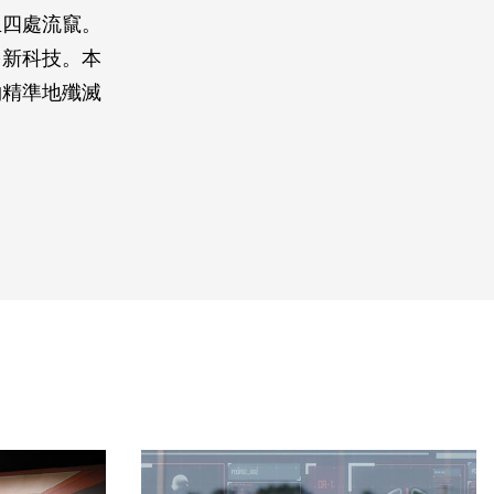
且四處流竄。
多新科技。本
物精準地殲滅