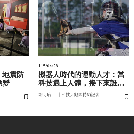
115/04/28
 地震防
機器人時代的運動人才：當
應變
科技遇上人體，接下來誰來
接手？
｜
鄒明珆
科技大觀園特約記者
儲存書籤
儲