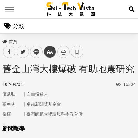
Menu
展
分類
首頁
facebook
twitter
line
中
舊金山灣大樓爆破 有助地震研究
瀏覽次
102/09/04
16304
｜
廖凱弘
自由撰稿人
｜
張春炎
卓越新聞獎基金會
｜
楊樺
臺灣師範大學環境科學教育所
新聞報導