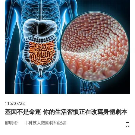
115/07/22
基因不是命運 你的生活習慣正在改寫身體劇本
｜
鄒明珆
科技大觀園特約記者
儲