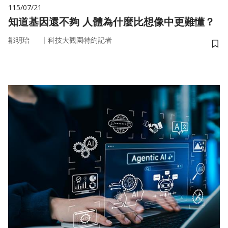
115/07/21
知道基因還不夠 人體為什麼比想像中更難懂？
｜
鄒明珆
科技大觀園特約記者
儲