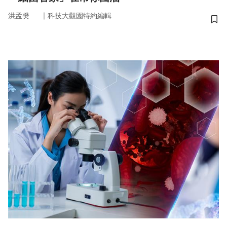
｜
洪孟樊
科技大觀園特約編輯
儲