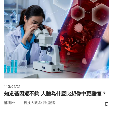
115/07/21
知道基因還不夠 人體為什麼比想像中更難懂？
｜
鄒明珆
科技大觀園特約記者
儲