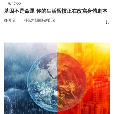
115/07/22
基因不是命運 你的生活習慣正在改寫身體劇本
｜
鄒明珆
科技大觀園特約記者
儲