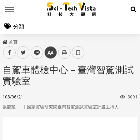
Menu
展
分類
首頁
facebook
twitter
line
中
自駕車體檢中心－臺灣智駕測試
實驗室
瀏覽
108/06/21
3091
｜
張龍耀
國家實驗研究院臺灣智駕測試實驗室計畫主持人