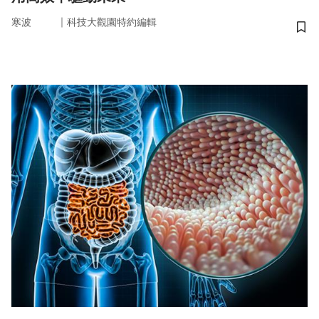
｜
寒波
科技大觀園特約編輯
儲