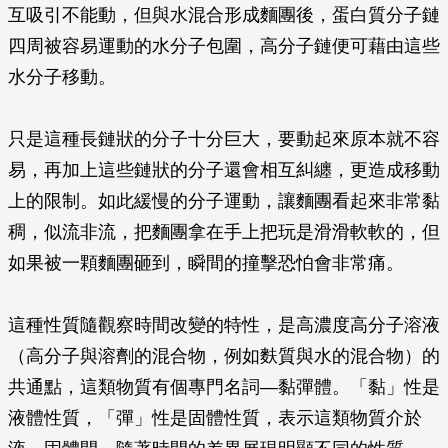
互吸引不能動，但與水混合形成麵團後，蛋白質分子鏈
四周被容易運動的水分子包圍，高分子鏈便可藉由這些
水分子移動。
只是這種長鏈狀的分子十分巨大，要動起來原本就不容
易，再加上這些鏈狀的分子還會相互糾纏，更造成移動
上的限制。如此緩慢的分子運動，讓麵團看起來非常黏
稠，似流非流，把麵團拿在手上把玩是滑滑軟軟的，但
如果被一顆麵團砸到，瞬間的撞擊恐怕會非常痛。
這種性質隨觀察時間改變的特性，是高濃度高分子溶液
（高分子與溶劑的混合物，例如麩質與水的混合物）的
共通點，這類物質有個專門名詞—黏彈體。「黏」性是
液體性質，「彈」性是固體性質，表示這類物質介於