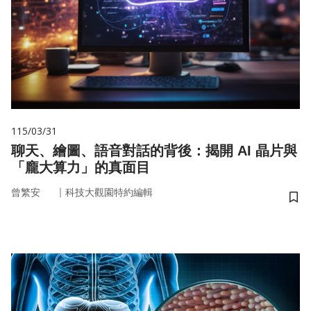
115/03/31
聊天、繪圖、語音對話的背後：揭開 AI 晶片與
「龐大算力」的真面目
｜
曾繁安
科技大觀園特約編輯
儲