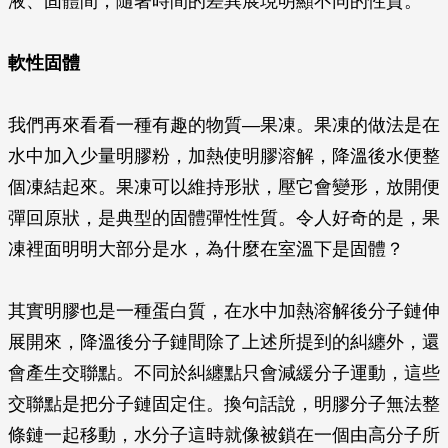
液、固體間，隨著時間的差異展現明顯不同的性質。
軟性固體
我們再來看看一種有趣的物質—果凍。果凍的做法是在
水中加入少量明膠粉，加熱使明膠溶解，降溫後水便整
個凍結起來。果凍可以維持形狀，壓它會變形，放開便
彈回原狀，是典型的固體彈性性質。令人好奇的是，果
凍裡面明明大部分是水，為什麼在室溫下是固體？
其實明膠也是一種蛋白質，在水中加熱溶解後分子鏈伸
展開來，降溫後分子鏈間除了上述所提到的糾纏外，還
會產生交聯點。不同於糾纏點只會減緩分子運動，這些
交聯點是把分子鏈固定住。換句話說，明膠分子無法整
條鏈一起移動，水分子這時就像被鎖在一個由高分子所