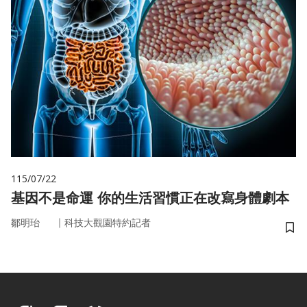
115/07/22
基因不是命運 你的生活習慣正在改寫身體劇本
｜
鄒明珆
科技大觀園特約記者
儲