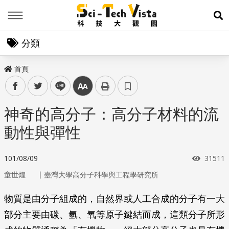
Menu
展
分類
首頁
facebook
twitter
line
中
神奇的高分子：高分子材料的流
動性與彈性
瀏覽次
101/08/09
31511
｜
童世煌
臺灣大學高分子科學與工程學研究所
物質是由分子組成的，自然界或人工合成的分子有一大
部分主要由碳、氫、氧等原子鍵結而成，這類分子所形