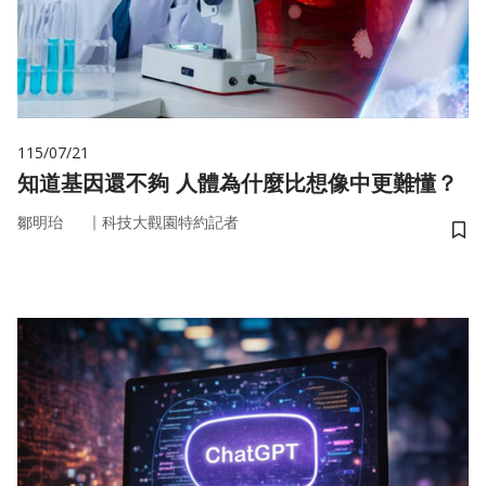
115/07/21
知道基因還不夠 人體為什麼比想像中更難懂？
｜
鄒明珆
科技大觀園特約記者
儲