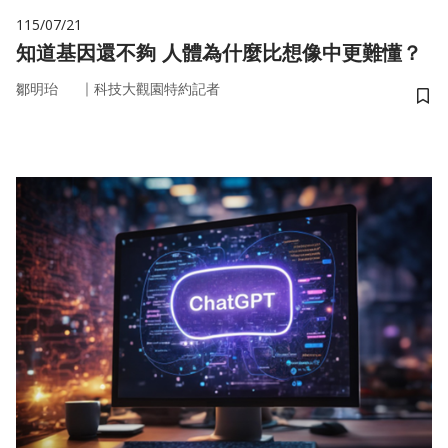
115/07/21
知道基因還不夠 人體為什麼比想像中更難懂？
｜
鄒明珆
科技大觀園特約記者
儲