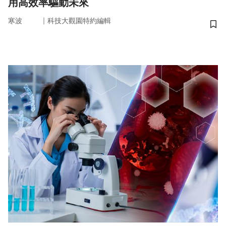
用高效率驅動未來
｜
寒波
科技大觀園特約編輯
儲