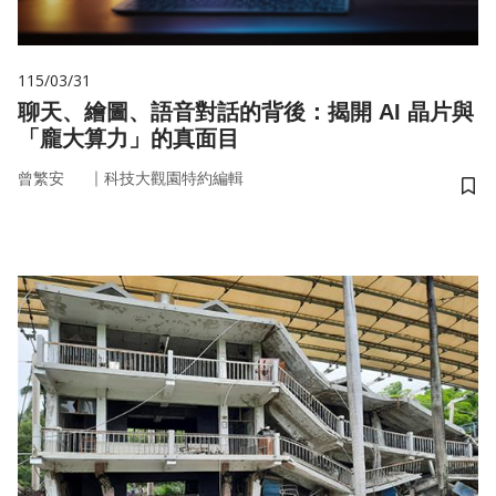
115/03/31
聊天、繪圖、語音對話的背後：揭開 AI 晶片與
「龐大算力」的真面目
｜
曾繁安
科技大觀園特約編輯
儲