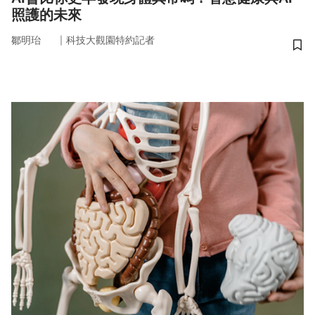
照護的未來
｜
鄒明珆
科技大觀園特約記者
儲