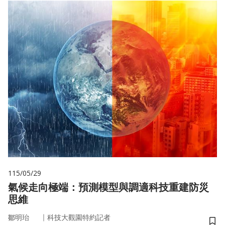
115/05/29
氣候走向極端：預測模型與調適科技重建防災
思維
｜
鄒明珆
科技大觀園特約記者