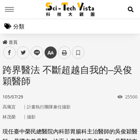
Menu
展
分類
首頁
facebook
twitter
line
中
跨界醫法 不斷超越自我的–吳俊
穎醫師
瀏覽次
105/07/29
25500
｜
高珮宜
計畫執行團隊兼任攝影
｜
林茂榮
攝影
現任臺中榮民總醫院內科部胃腸科主治醫師的吳俊穎醫