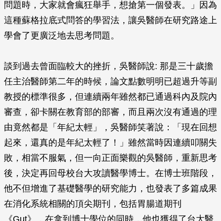
問題時，大家就會瘋狂舉手，想搶第一個發表。」因為
這種蘇格拉底式問答的學習法，讓吳醫師在研究路途上
學會了更廣泛地去思考問題。
談到過去曾面臨較大的挫折，吳醫師說: 那是三十歲擔
任主治醫師第二年的時候，論文點數明明已超過升等副
教授的標準很多，但連續兩年雖然都已通過科內及院內
審查，卻卡關在教育部的部審，而且兩次沒有通過的理
由竟然都是「年紀太輕」，吳醫師笑著說：「現在回想
起來，還真的是年紀太輕了！」雖然當時因連續叩關失
敗，相當不服氣，但一向正面樂觀的吳醫師，重新思考
後，決定再回母校台大攻讀醫學博士。在博士班階段，
他不但增進了基礎醫學的研究能力，也發表了多篇成果
在消化系統相關的頂尖期刊，包括胃腸道期刊
《Gut》，在拿到博士學位的同時，他也獲得了台大醫