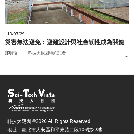
115/05/29
災害無法避免：避難設計與社會韌性成為關鍵
｜
鄒明珆
科技大觀園特約記者
儲
科技大觀園 ©2020 All Rights Reserved.
地址：臺北市大安區和平東路二段106號22樓