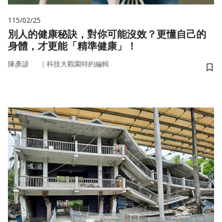
115/02/25
別人的健康秘訣，對你可能沒效？更懂自己的
身體，才更能「精準健康」！
｜
陳彥諺
科技大觀園特約編輯
儲