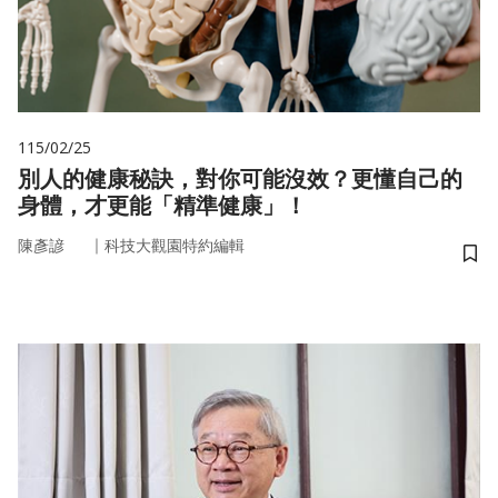
115/02/25
別人的健康秘訣，對你可能沒效？更懂自己的
身體，才更能「精準健康」！
｜
陳彥諺
科技大觀園特約編輯
儲