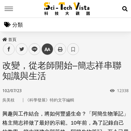
Menu
展
分類
首頁
facebook
twitter
line
中
改變，從老師開始–簡志祥串聯
知識與生活
瀏覽次
102/07/23
12338
｜
吳美枝
《科學發展》特約文字編輯
興趣與工作結合，將如何豐盛生命？「阿簡生物筆記」
格主簡志祥做了最好的示範。10年前，為了記錄自己