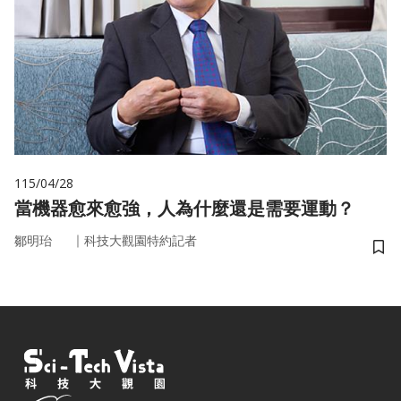
115/04/28
當機器愈來愈強，人為什麼還是需要運動？
｜
鄒明珆
科技大觀園特約記者
儲