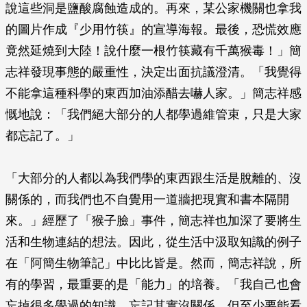
說這些洞是鹽酸腐蝕造成的。再來，某公家機關也拿我
的圖片作成『少用竹筷』的宣導海報。最後，恐慌效應
竟然延燒到大陸！說什麼一根竹筷藏有千萬猴毒！」簡
志祥發現事態的嚴重性，決定出面抗議澄清。「我覺得
不能拿這種科學的東西加油添醋去嚇人家。」簡志祥感
慨地說：「我們絕大部分的人都學過維管束，只是大家
都忘記了。」
「大部分的人都以為我們學的東西跟生活是脫離的、沒
關係的，而我們也不自覺用一道牆把現實和書本隔開
來。」經歷了「猴子臉」事件，簡志祥也加深了要將生
活和生物連結的想法。因此，從生活中汲取知識的例子
在「阿簡生物筆記」中比比皆是。然而，簡志祥說，所
有的學習，最重要的是「能力」的培養。「我自己也會
忘掉很多學過的知識。忘記其實沒關係，但至少要能看