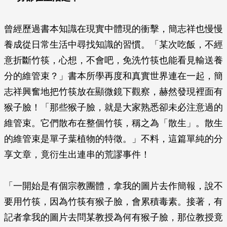
曾經歷過書本知識在現實中體現的衝擊，簡志祥也慢慢
養成從日常生活中尋找知識的習慣。「某次吃飯，不經
意折斷竹筷，心想，不會吧，免洗竹筷也能看見輸送養
分的維管束？」書本所學再度和真實世界連在一起，簡
志祥興奮地把竹筷放在顯微鏡下觀察，赫然發現裡面有
猴子臉！「那些猴子臉，就是大家熟悉卻未必注意過的
維管束。它們散布在整個竹筷，稱之為「散生」。散生
的維管束是單子葉植物的特徵。」不料，這篇單純的分
享文章，竟衍生出連串的荒謬事件！
「一開始是有個宗教團體，拿我的圖片去作簡報，說不
要用竹筷，因為竹筷有猴子臉，會累積毒素。接著，有
記者拿我的圖片去問某教授為何有猴子臉，那位教授竟