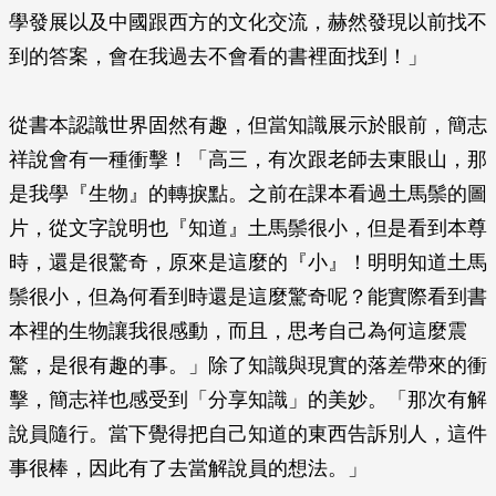
學發展以及中國跟西方的文化交流，赫然發現以前找不
到的答案，會在我過去不會看的書裡面找到！」
從書本認識世界固然有趣，但當知識展示於眼前，簡志
祥說會有一種衝擊！「高三，有次跟老師去東眼山，那
是我學『生物』的轉捩點。之前在課本看過土馬鬃的圖
片，從文字說明也『知道』土馬鬃很小，但是看到本尊
時，還是很驚奇，原來是這麼的『小』！明明知道土馬
鬃很小，但為何看到時還是這麼驚奇呢？能實際看到書
本裡的生物讓我很感動，而且，思考自己為何這麼震
驚，是很有趣的事。」除了知識與現實的落差帶來的衝
擊，簡志祥也感受到「分享知識」的美妙。「那次有解
說員隨行。當下覺得把自己知道的東西告訴別人，這件
事很棒，因此有了去當解說員的想法。」