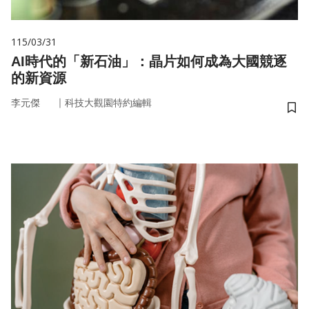
115/03/31
AI時代的「新石油」：晶片如何成為大國競逐
的新資源
｜
李元傑
科技大觀園特約編輯
儲