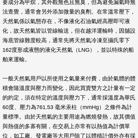
要成分為甲烷，其外觀無色且無臭，但為避免漏氣時無
法查覺，通常會另外添加微量的臭劑。在常溫常壓下，
天然氣係以氣態存在，不像液化石油氣經高壓即可液
化，故天然氣皆以管線輸送，但在越洋運輸時，因舖設
海底管線難度較高，通常先將天然氣冷凍至攝氏零下
162度形成液態的液化天然氣（LNG），並以特殊的船
舶來運輸。
一般天然氣用戶以所使用之氣量來付費，由於氣體的體
積會隨溫度與壓力而變化，因此買賣雙方之計量有一定
的約定，須在特定的溫度與壓力下，通常採溫度為華氏
60度、壓力為761.53 毫米汞柱（mmHg）之條件為計
量標準。由於天然氣的主要用途為燃燒發熱，故其價值
與熱值的多寡有關，在交易上亦常有以熱值為計價單
位，如工廠、發電廠等大用戶除了以體積計價外亦有採