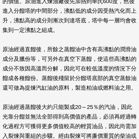
的價值。原油進入煉油廠後先加熱到華氏600度，然後
進入分餾塔的中間部分，沸點低的成分因受熱汽化而上
升，沸點高的成分則漸次到達塔底，塔中每一層均會收
集到一定沸點之組成。
原油經過直餾後，所餘之蒸餾油中含有高沸點的潤滑油
成分及臘份等，可另外在真空下蒸餾，使這些高沸點的
成分不致因高溫而分解，因此可在較低溫度的情況下分
餾成各種餾份。蒸餾後殘留於分餾塔底部的真空蒸餘油
還可做為提煉汽缸油的原料，製造柏油或燃料油之用。
原油經過蒸餾後大約只能製成20～25％的汽油，因此
光靠分餾並無法全部得到高價值的產品，必須再經過轉
化過程方可獲得更多價值較高的輕質油品，因此尚需加
入裂煉與重組的步驟。經由裂煉可將廉價重質的柴油或