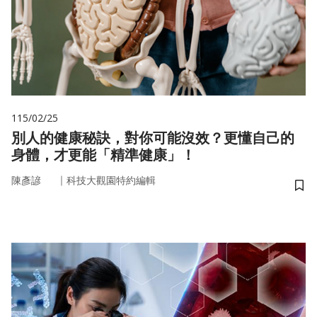
115/02/25
別人的健康秘訣，對你可能沒效？更懂自己的
身體，才更能「精準健康」！
｜
陳彥諺
科技大觀園特約編輯
儲