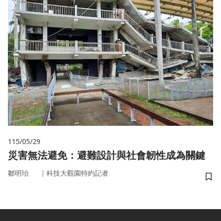
115/05/29
災害無法避免：避難設計與社會韌性成為關鍵
｜
鄒明珆
科技大觀園特約記者
儲