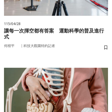
115/04/28
讓每一次揮空都有答案 運動科學的普及進行
式
｜
何楷平
科技大觀園特約記者
儲