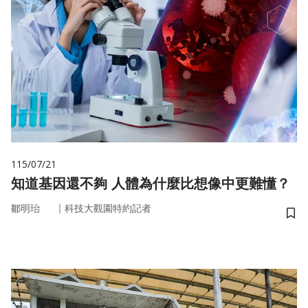
115/07/21
知道基因還不夠 人體為什麼比想像中更難懂？
｜
鄒明珆
科技大觀園特約記者
儲