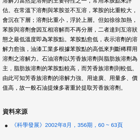
溶解力當然是溶劑的主要特性之一，常用苯胺點來評
估。在常溫下溶劑與苯胺並不互溶，苯胺的比重較大，
會沉在下層；溶劑比重小，浮於上層。但如徐徐加熱，
苯胺與溶劑會因互相溶解而不再分層，二者達到互溶狀
態之最低溫度即為苯胺點。苯胺點愈低，表示溶劑的溶
解力愈強，油漆工業多根據苯胺點的高低來判斷稀釋用
溶劑之溶解力。石油溶劑以芳香族溶劑與脂肪族溶劑為
主，脂肪族溶劑的苯胺點較高，而芳香族溶劑則較低。
由此可知芳香族溶劑的溶解力強、用途廣、用量多、價
值高，故一般石油提煉多著重於提取芳香族溶劑。
資料來源
《科學發展》2002年8月，356期，60 ~ 63頁