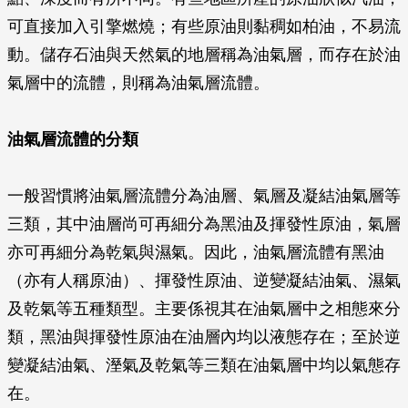
可直接加入引擎燃燒；有些原油則黏稠如柏油，不易流
動。儲存石油與天然氣的地層稱為油氣層，而存在於油
氣層中的流體，則稱為油氣層流體。
油氣層流體的分類
一般習慣將油氣層流體分為油層、氣層及凝結油氣層等
三類，其中油層尚可再細分為黑油及揮發性原油，氣層
亦可再細分為乾氣與濕氣。因此，油氣層流體有黑油
（亦有人稱原油）、揮發性原油、逆變凝結油氣、濕氣
及乾氣等五種類型。主要係視其在油氣層中之相態來分
類，黑油與揮發性原油在油層內均以液態存在；至於逆
變凝結油氣、溼氣及乾氣等三類在油氣層中均以氣態存
在。