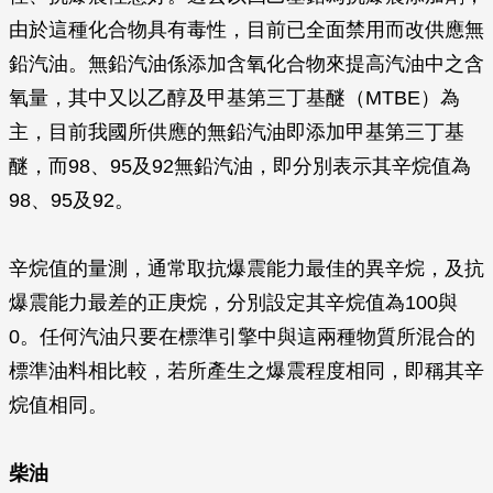
由於這種化合物具有毒性，目前已全面禁用而改供應無
鉛汽油。無鉛汽油係添加含氧化合物來提高汽油中之含
氧量，其中又以乙醇及甲基第三丁基醚（MTBE）為
主，目前我國所供應的無鉛汽油即添加甲基第三丁基
醚，而98、95及92無鉛汽油，即分別表示其辛烷值為
98、95及92。
辛烷值的量測，通常取抗爆震能力最佳的異辛烷，及抗
爆震能力最差的正庚烷，分別設定其辛烷值為100與
0。任何汽油只要在標準引擎中與這兩種物質所混合的
標準油料相比較，若所產生之爆震程度相同，即稱其辛
烷值相同。
柴油