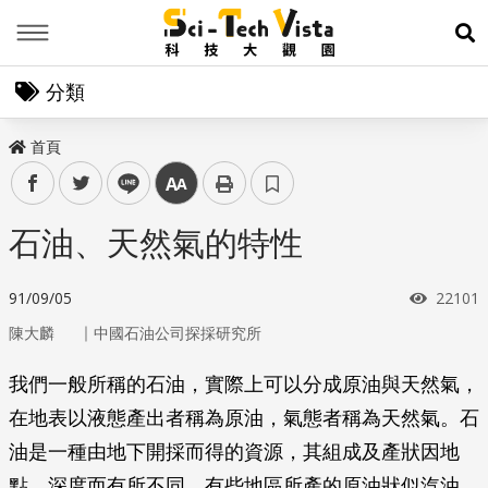
Menu
展
分類
首頁
facebook
twitter
line
中
石油、天然氣的特性
瀏覽次
91/09/05
22101
｜
陳大麟
中國石油公司探採研究所
我們一般所稱的石油，實際上可以分成原油與天然氣，
在地表以液態產出者稱為原油，氣態者稱為天然氣。石
油是一種由地下開採而得的資源，其組成及產狀因地
點、深度而有所不同。有些地區所產的原油狀似汽油，