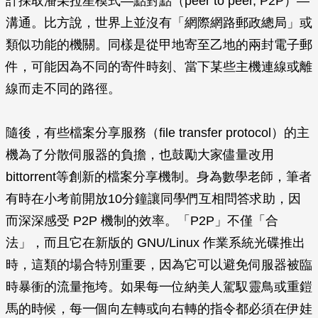
計採取潘朵拉星模式—點對點（peer to peer, P2P）—
溝通。比方說，世界上並沒有「網際網路郵政總局」或
類似功能的機關。同樣是從甲地寄至乙地的兩封電子郵
件，可能因為不同的寄件時刻、當下某些主機連線或離
線而走不同的路徑。
隨後，有些檔案分享服務（file transfer protocol）的主
機為了分散伺服器的負擔，也鼓勵大家儘量改用
bittorrent等創新的檔案分享機制。身為數學老師，筆者
有時在小考前開放10分鐘讓同學們互相問答求助，因
而深深感受 P2P 機制的效率。「P2P」不僅「合
法」，而且它在新版的 GNU/Linux 作業系統光碟推出
時，這類的場合特別重要，因為它可以避免伺服器被臨
時暴衝的流量拖垮。如果每一位納美人駕馭靈鳥或重鎧
馬的時候，每一個向左轉或向右轉的指令都必須在伊娃