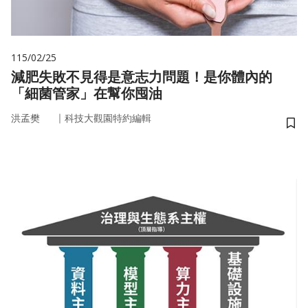
115/02/25
減肥失敗不見得是意志力問題！是你體內的
「細菌管家」在幫你囤油
｜
洪孟樊
科技大觀園特約編輯
儲