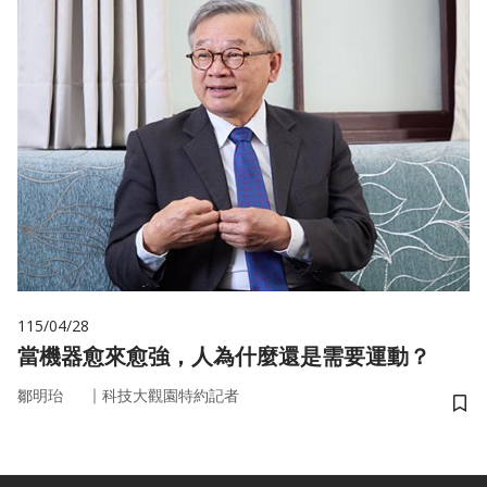
115/04/28
當機器愈來愈強，人為什麼還是需要運動？
｜
鄒明珆
科技大觀園特約記者
儲