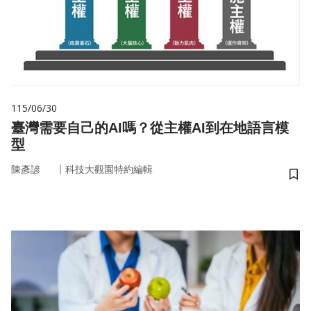
115/06/30
臺灣需要自己的AI嗎？從主權AI到在地語言模
型
｜
陳彥諺
科技大觀園特約編輯
儲