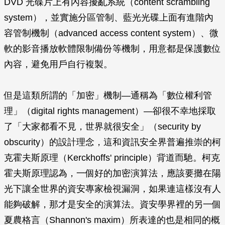
DVD 光碟片上有內容擾亂系統（content scrambling
system），並實施分區管制、藍光光碟上面有進階內
容管制機制（advanced access content system）、微
軟的影音播放軟體限制備份等機制，用意都是保護數位
內容，避免用戶自行複製。
但是這類所謂的「加密」機制—通稱為「數位權利管
理」（digital rights management）—卻很不幸地採取
了「大家都看不見，世界就很安全」（security by
obscurity）的設計理念，這和資訊安全界普遍推崇的柯
克霍夫斯原理（Kerckhoffs' principle）背道而馳。柯克
霍夫斯原理認為，一個好的加密演算法，應該要攤在陽
光下讓全世界的資安專家檢視漏洞，如果連這樣沒有人
能夠破解，那才是安全的演算法。資安學界裡的另一個
夏農格言（Shannon's maxim）所表達的也是相同的概