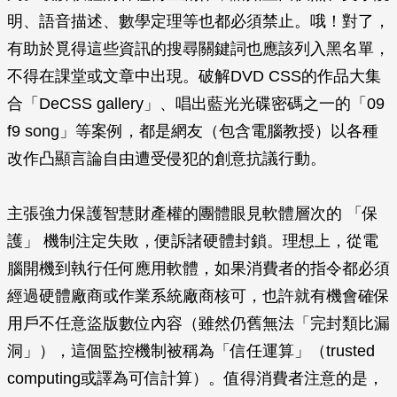
明、語音描述、數學定理等也都必須禁止。哦！對了，
有助於覓得這些資訊的搜尋關鍵詞也應該列入黑名單，
不得在課堂或文章中出現。破解DVD CSS的作品大集
合「DeCSS gallery」、唱出藍光光碟密碼之一的「09
f9 song」等案例，都是網友（包含電腦教授）以各種
改作凸顯言論自由遭受侵犯的創意抗議行動。
主張強力保護智慧財產權的團體眼見軟體層次的 「保
護」 機制注定失敗，便訴諸硬體封鎖。理想上，從電
腦開機到執行任何應用軟體，如果消費者的指令都必須
經過硬體廠商或作業系統廠商核可，也許就有機會確保
用戶不任意盜版數位內容（雖然仍舊無法「完封類比漏
洞」），這個監控機制被稱為「信任運算」（trusted
computing或譯為可信計算）。值得消費者注意的是，