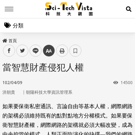
Menu
展
分類
首頁
facebook
twitter
line
中
當智慧財產侵犯人權
瀏覽次
102/04/09
14500
｜
洪朝貴
朝陽科技大學資訊管理系
如果要保衛私密通訊、言論自由等基本人權，網際網路
的架構必須維持既有的點對點地方分權模式。如果要保
衛智慧財產權，網際網路的架構就必須大幅改變，成為
中央控管的模式。人類正面臨演化的抉擇—我們的網路