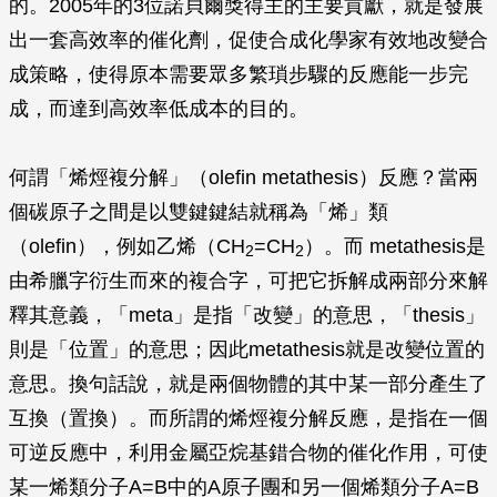
的。2005年的3位諾貝爾獎得主的主要貢獻，就是發展
出一套高效率的催化劑，促使合成化學家有效地改變合
成策略，使得原本需要眾多繁瑣步驟的反應能一步完
成，而達到高效率低成本的目的。
何謂「烯烴複分解」（olefin metathesis）反應？當兩
個碳原子之間是以雙鍵鍵結就稱為「烯」類
（olefin），例如乙烯（CH
=CH
）。而 metathesis是
2
2
由希臘字衍生而來的複合字，可把它拆解成兩部分來解
釋其意義，「meta」是指「改變」的意思，「thesis」
則是「位置」的意思；因此metathesis就是改變位置的
意思。換句話說，就是兩個物體的其中某一部分產生了
互換（置換）。而所謂的烯烴複分解反應，是指在一個
可逆反應中，利用金屬亞烷基錯合物的催化作用，可使
某一烯類分子A=B中的A原子團和另一個烯類分子A=B