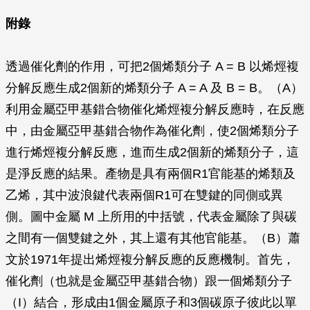
附錄
透過催化劑的作用，可把2個烯類分子 A = B 以烯烴複
分解反應生成2個新的烯類分子 A = A 及 B = B。（A）
利用金屬亞甲基錯合物催化烯烴複分解反應時，在反應
中，由金屬亞甲基錯合物作為催化劑，使2個烯類分子
進行烯烴複分解反應，進而生成2個新的烯類分子，這
是淨反應的結果。產物是具有兩個R1官能基的烯類及
乙烯，其中波浪鍵代表兩個R1可在雙鍵的同側或異
側。圖中金屬 M 上所用的中括號，代表金屬除了與碳
之間有一個雙鍵之外，其上還有其他官能基。（B）蕭
文於1971年提出烯烴複分解反應的反應機制。首先，
催化劑（也就是金屬亞甲基錯合物）跟一個烯類分子
（I）結合，形成由1個金屬原子和3個碳原子彼此以單