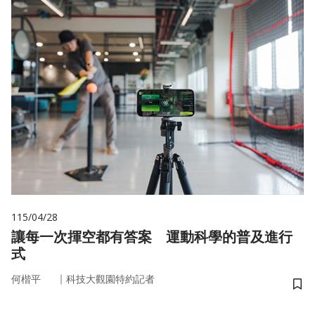
115/04/28
讓每一次揮空都有答案 運動科學的普及進行
式
｜
何楷平
科技大觀園特約記者
儲