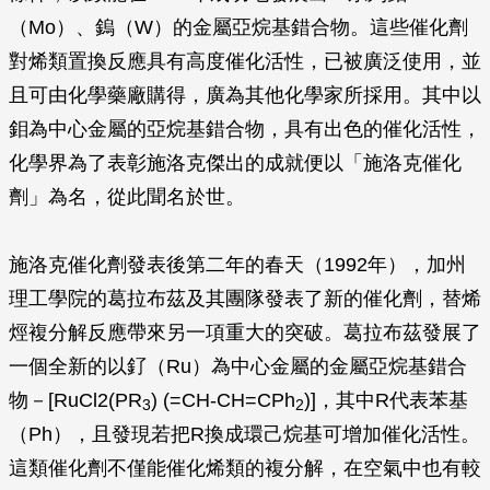
（Mo）、鎢（W）的金屬亞烷基錯合物。這些催化劑
對烯類置換反應具有高度催化活性，已被廣泛使用，並
且可由化學藥廠購得，廣為其他化學家所採用。其中以
鉬為中心金屬的亞烷基錯合物，具有出色的催化活性，
化學界為了表彰施洛克傑出的成就便以「施洛克催化
劑」為名，從此聞名於世。
施洛克催化劑發表後第二年的春天（1992年），加州
理工學院的葛拉布茲及其團隊發表了新的催化劑，替烯
烴複分解反應帶來另一項重大的突破。葛拉布茲發展了
一個全新的以釕（Ru）為中心金屬的金屬亞烷基錯合
物－[RuCl2(PR
) (=CH-CH=CPh
)]，其中R代表苯基
3
2
（Ph），且發現若把R換成環己烷基可增加催化活性。
這類催化劑不僅能催化烯類的複分解，在空氣中也有較