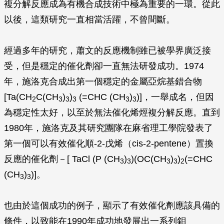
複分解反應成為有機合成技術中極為重要的一環。從此
以後，這類研究一直相當活躍，不曾間斷。
經過多年的研究，蕭文的反應機制雖已被學界廣泛接
受，但是穩定的催化劑卻一直無法研發成功。1974
年，施洛克合成出第一個穩定的金屬亞烷基錯合物
[Ta(CH
C(CH
)
)
(=CHC (CH
)
)]，一舉成名，但因
2
3
3
3
3
3
為穩定性太好，以至於無法催化烯烴複分解反應。直到
1980年，施洛克及其研究團隊在麻省理工學院發表了
第一個可以有效催化順-2-戊烯（cis-2-pentene）置換
反應的催化劑－[ TaCl (P (CH
)
)(OC(CH
)
)
(=CHC
3
3
3
3
2
(CH
)
)]。
3
3
也由於這個成功的例子，顯示了有效催化劑應該具備的
條件，以致能在1990年成功地發展出一系列鉬