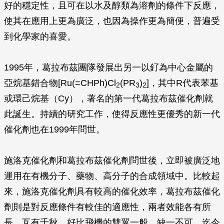
好的穩定性，且可在以水及醇類為溶劑的條件下反應，
使其在應用上更為廣泛，也因為操作更為簡便，普遍受
到化學家的喜愛。
1995年，葛拉布茲團隊發展出另一以釕為中心金屬的
亞烷基錯合物[Ru(=CHPh)Cl
(PR
)
]，其中R代表苯基
2
3
2
或環己烷基（Cy），著名的第一代葛拉布茲催化劑就
此誕生。持續的研究工作，使得反應性更優秀的新一代
催化劑也在1999年問世。
施洛克催化劑和葛拉布茲催化劑問世後，立即被廣泛地
運用在有機分子、藥物、高分子的合成領域中。比較起
來，施洛克催化劑具有較高的催化效率，葛拉布茲催化
劑則是對反應條件有較佳的適應性，兩者效能各有所
長、互有千秋，好比飛機的雙翼一般，缺一不可，迄今