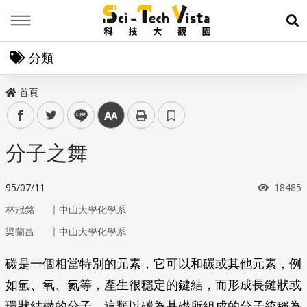
Menu
展
分類
首頁
facebook
twitter
line
中
分子之舞
瀏覽次
95/07/11
18485
｜
林冠銘
中山大學化學系
｜
梁蘭昌
中山大學化學系
碳是一個相當特別的元素，它可以和碳或其他元素，例
如氫、氧、氮等，產生很穩定的鍵結，而形成長鏈狀或
環狀結構的分子，這類以碳為基礎所組成的分子統稱為