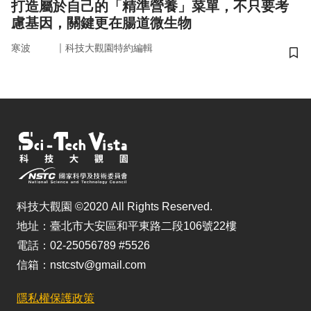
打造屬於自己的「精準營養」菜單，不只要考
慮基因，關鍵更在腸道微生物
｜
寒波
科技大觀園特約編輯
儲
科技大觀園 ©2020 All Rights Reserved.
地址：臺北市大安區和平東路二段106號22樓
電話：02-25056789 #5526
信箱：nstcstv@gmail.com
隱私權保護政策