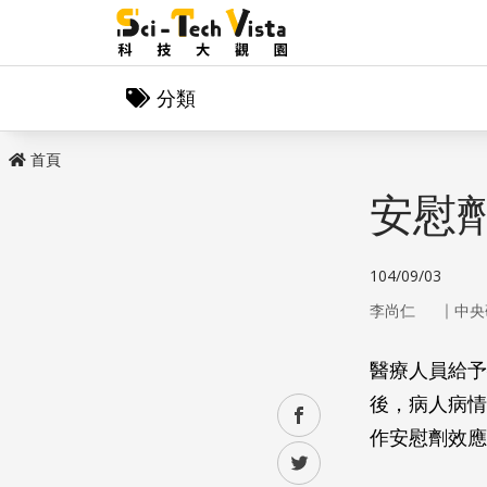
分類
首頁
安慰
104/09/03
｜
李尚仁
中央
醫療人員給予
後，病人病情
facebook
作安慰劑效應（pl
twitter