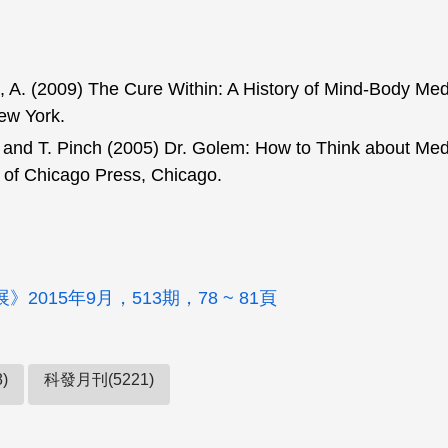
, A. (2009)
The Cure Within: A History of Mind-Body Med
ew York.
. and T. Pinch (‬2005)
Dr. Golem: How to Think about Med
of Chicago Press, Chicago.‬‬‬‬‬‬‬
2015年9月，513期，78 ~ 81頁
)
科發月刊(5221)