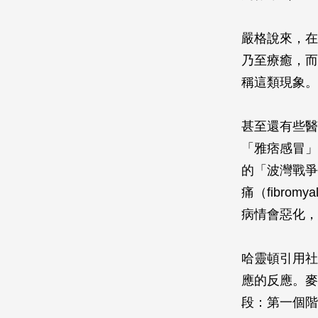
嚴格說來，在
乃至療癒，而是
稱這類現象。
甚至還有些醫
「雅痞感冒」的
的「波灣戰爭症
痛（fibro
病情會惡化，
哈靈頓引用社會
應的反應。麥
段：第一個階