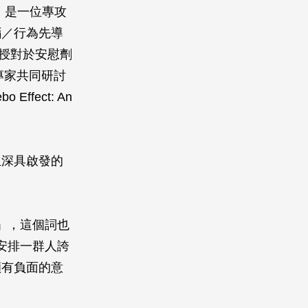
n）是一位專攻
腦／行為先導
靈頓教授對於安慰劑
專家共同研討
bo Effect: An
且深具啟發的
悅」，這個詞也
會安排一群人誇
顯有負面的意