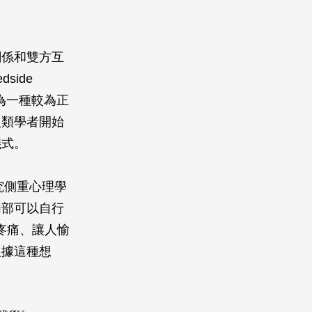
關係和雙方互
ide
為一種較為正
人類學者開始
儀式。
究側重心理學
內部可以自行
輕疼痛、讓人愉
根據這種想
。