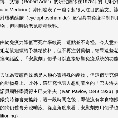
．艾德（Robert Ader）的研究團隊在1975年的《身
tic Medicine
）期刊發表了一篇引起很大注目的論文。
環磷醯胺（cyclophosphamide）這個具有免疫抑制
物，但同時給老鼠糖精飲料。
由於免疫力降低而死亡率較高，這點並不奇怪。令人意
組老鼠繼續給予糖精飲料，但不再注射藥物，結果這些
換句話說，「安慰劑」似乎可以直接影響免疫系統的功
去認為安慰劑效應是人類心靈特殊的產物，但這個研究
的動物身上。此外，這研究也讓人想到著名的「巴夫洛
貝爾醫學獎得主巴夫洛夫（Ivan Pavlov, 1849-193
餵狗時都會先搖鈴，過一段時間之後，即使沒有拿食物
的狗仍舊會分泌唾液。從這角度來看，安慰劑效用似乎
tioning）。