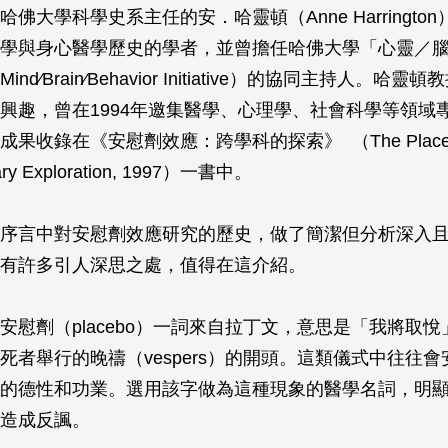
佛大學科學史系主任的安．哈靈頓（Anne Harringto
學與身心醫學歷史的學者，並曾擔任哈佛大學「心靈／
nd∕Brain∕Behavior Initiative）的協同主持人。哈
興趣，曾在1994年邀集醫學、心理學、社會科學等領域
成果收錄在《安慰劑效應：跨學科的探索》 （
The Place
ary Exploration
, 1997）一書中。
序言中對安慰劑效應研究的歷史，做了簡潔但分析深入
有許多引人深思之處，值得在這介紹。
安慰劑（placebo）一詞來自拉丁文，意思是「我將取
死者舉行的晚禱（vespers）的開頭。這類儀式中往往
的德性和功業。選用該字做為這種現象的醫學名詞，明
造成反諷。