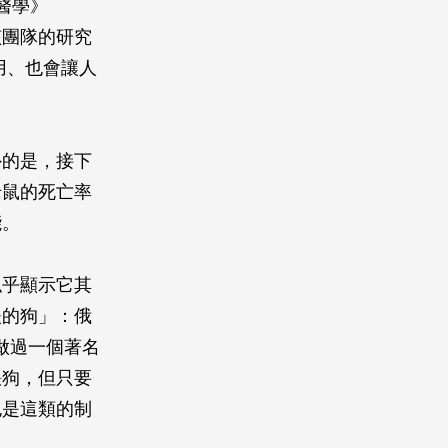
心醫學》
該團隊的研究
作用、也會讓人
外的是，接下
老鼠的死亡率
能。
似乎顯示它其
夫的狗」：俄
6）做過一個著名
餵狗，但只要
也是這類的制