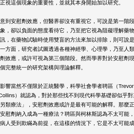
正視這個現象的重要性，並就其本身開始加以研究。
意到安慰劑效應，但醫界卻沒有重視它，可說是第一階
象，卻以負面的態度看待它，乃至把它視為阻礙理解藥
訊，在藥物試驗時使用雙盲的方法來加以排除，則可說
一方面，研究者試圖透過各種神經學、心理學，乃至人
劑效應，或許可視為第三個階段。然而學界對於安慰劑
個完整統一的研究架構與理論解釋。
響當然不僅限於正統醫學，科學社會學者聘區（Trevor P
y ‬Collins）就認為，對於那些找不到現代科學基礎卻似
另類療法」，安慰劑效應或許是最有可能的解釋。那麼
安慰劑納入成為一種療法？聘區與柯林斯認為不太可能
病人受到欺瞞為前提，在這樣的情況下，它是不太可能