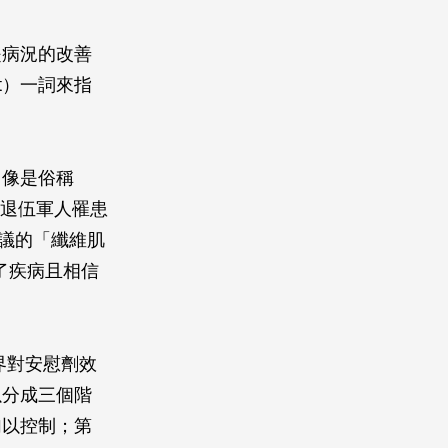
是病況的改善
ct）一詞來指
，像是俗稱
」、退伍軍人罹患
多爭議的「纖維肌
患了疾病且相信
醫界對安慰劑效
以分成三個階
加以控制；第