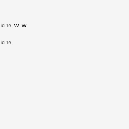
icine
, W. W.
icine
,