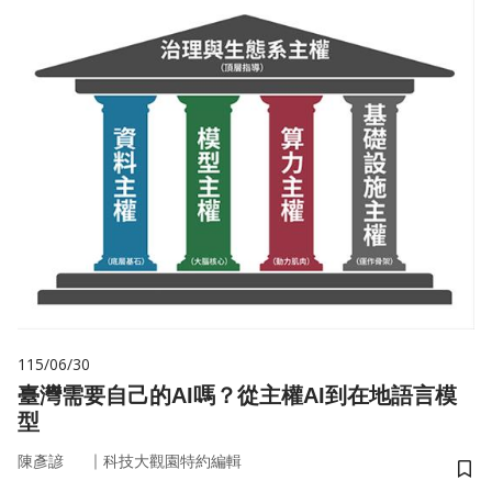
115/06/30
臺灣需要自己的AI嗎？從主權AI到在地語言模
型
｜
陳彥諺
科技大觀園特約編輯
儲