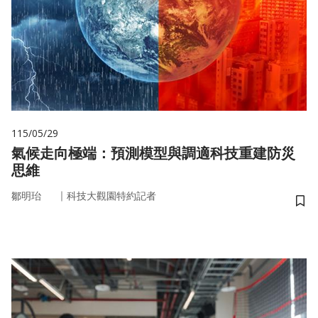
115/05/29
氣候走向極端：預測模型與調適科技重建防災
思維
｜
鄒明珆
科技大觀園特約記者
儲