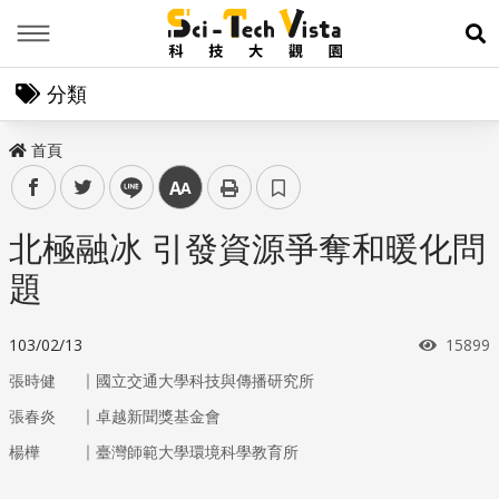
Menu
展
分類
首頁
facebook
twitter
line
中
北極融冰 引發資源爭奪和暖化問
題
瀏覽次
103/02/13
15899
｜
張時健
國立交通大學科技與傳播研究所
｜
張春炎
卓越新聞獎基金會
｜
楊樺
臺灣師範大學環境科學教育所