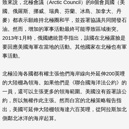
致來說，北極會議（Arctic Council）的8個會員國（美
國、俄羅斯、挪威、瑞典、芬蘭、冰島、加拿大、丹
麥）都表示願維持北極圈和平，並簽署協議共同開發石
油。然而，增加的軍事活動最終可能導致區域衝突。
2013年1月時，俄國總統普亭指出，該國在北極露臉是
要回應美國海軍在當地的活動。其他國家在北極也有軍
事活動。
北極沿海各國都有權主張他們海岸線向外延伸200英哩
的大陸棚為領海。如果他們是《聯合國海洋法公約》的
一員，還可以主張更多的領海範圍。美國沒有簽署該公
約，所以無權作此主張。然而白宮的北極策略報告指
出，美國可延伸大陸棚領海達六百英哩，從阿拉斯加北
側鄰北冰洋的海岸起算。