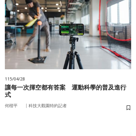
115/04/28
讓每一次揮空都有答案 運動科學的普及進行
式
｜
何楷平
科技大觀園特約記者
儲